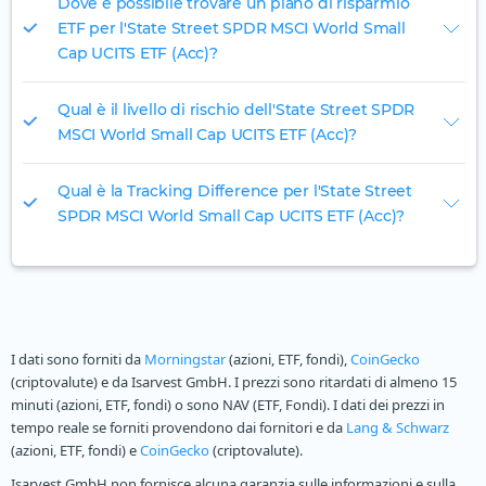
Dove è possibile trovare un piano di risparmio
ETF per l'State Street SPDR MSCI World Small
Cap UCITS ETF (Acc)?
Qual è il livello di rischio dell'State Street SPDR
MSCI World Small Cap UCITS ETF (Acc)?
Qual è la Tracking Difference per l'State Street
SPDR MSCI World Small Cap UCITS ETF (Acc)?
I dati sono forniti da
Morningstar
(azioni, ETF, fondi),
CoinGecko
(criptovalute) e da Isarvest GmbH. I prezzi sono ritardati di almeno 15
minuti (azioni, ETF, fondi) o sono NAV (ETF, Fondi). I dati dei prezzi in
tempo reale se forniti provendono dai fornitori e da
Lang & Schwarz
(azioni, ETF, fondi) e
CoinGecko
(criptovalute).
Isarvest GmbH non fornisce alcuna garanzia sulle informazioni e sulla