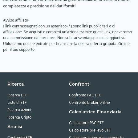
completezza e precisione dei dati forniti.
Avviso affiliato
I link contrassegnati con un asterisco (*) sono link pubblicitari o di
affiliazione. Se acquisti o completi un'azione tramite questi link, riceveremo
una commissione dal fornitore. Non subirai svantaggi o costi aggiuntivi.
Utilizziamo queste entrate per finanziare la nostra offerta gratuita. Grazie
per il tuo supporto.
Ricerca
Confronti
Ricerca ETF
Confronto PAC ETF
Liste di ETF
Confronto broker online
Ricerca azioni
Calcolatrice Finanziaria
Ricerca Cripto
Calcolatore PAC ETF
Analisi
Calcolatore prelievo ETF
Confronto ETF
Calcolatore interesse composto