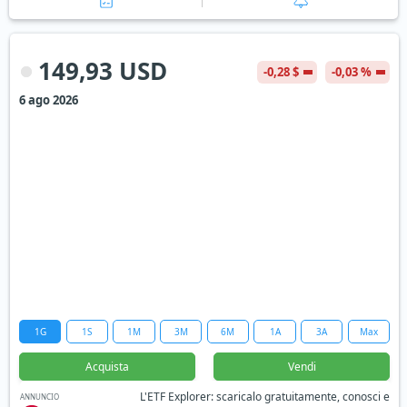
149,93 USD
-0,28 $
-0,03 %
6 ago 2026
1G
1S
1M
3M
6M
1A
3A
Max
Acquista
Vendi
L'ETF Explorer: scaricalo gratuitamente, conosci e
ANNUNCIO