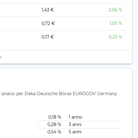
1,43 €
2,06 %
0,72 €
1,05 %
0,17 €
0,25 %
e
io e analisi per Deka Deutsche Börse EUROGOV Germany
0,18 %
1 anno
0,28 %
3 anni
0,54 %
5 anni