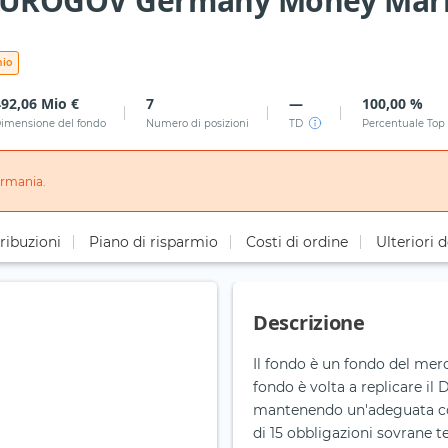
EUROGOV Germany Money Mark
mio
492,06 Mio €
7
—
100,00 %
imensione del fondo
Numero di posizioni
TD
Percentuale Top
ermania.
ribuzioni
Piano di risparmio
Costi di ordine
Ulteriori d
Descrizione
Il fondo è un fondo del merc
fondo è volta a replicare
mantenendo un'adeguata co
di 15 obbligazioni sovrane t