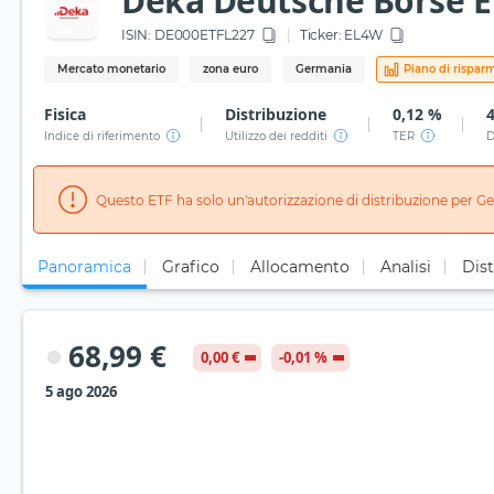
Deka Deutsche Börse 
ISIN:
DE000ETFL227
Ticker:
EL4W
Mercato monetario
zona euro
Germania
Piano di rispar
Fisica
Distribuzione
0,12 %
Indice di riferimento
Utilizzo dei redditi
TER
D
Questo ETF ha solo un'autorizzazione di distribuzione per G
Panoramica
Grafico
Allocamento
Analisi
Dist
68,99 €
0,00 €
-0,01 %
5 ago 2026