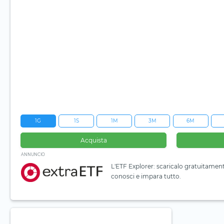
1G
1S
1M
3M
6M
Acquista
ANNUNCIO
L'ETF Explorer: scaricalo gratuitamen
conosci e impara tutto.