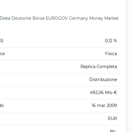
per Deka Deutsche Börse EUROGOV Germany Money Market
R)
0,12 %
ice
Fisica
Replica Completa
Distribuzione
492,06 Mio €
do
16 mar 2009
EUR
No