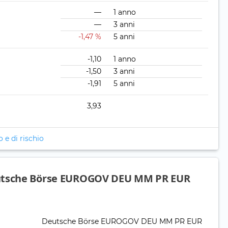
—
1 anno
—
3 anni
-1,47 %
5 anni
-1,10
1 anno
-1,50
3 anni
-1,91
5 anni
3,93
o e di rischio
eutsche Börse EUROGOV DEU MM PR EUR
Deutsche Börse EUROGOV DEU MM PR EUR