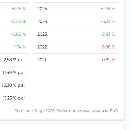
+0,15 %
2025
+1,98 %
+0,54 %
2024
+3,33 %
+0,86 %
2023
+2,43 %
+1,74 %
2022
-0,98 %
(2,58 % p.a.)
2021
-0,82 %
(1,49 % p.a.)
(0,30 % p.a.)
(0,25 % p.a.)
Posizione: 5 ago 2026.
Performance visualizzata in EUR.