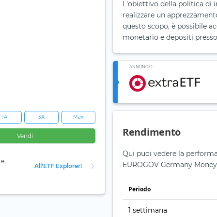
L'obiettivo della politica di
realizzare un apprezzamento 
questo scopo, è possibile a
monetario e depositi presso i
ANNUNCIO
1A
3A
Max
Rendimento
Vendi
Qui puoi vedere la performa
te,
EUROGOV Germany Money M
All'ETF Explorer!
Periodo
1 settimana