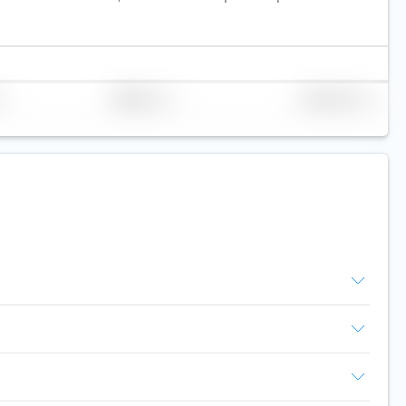
Réplication
Volume (Mio. €)