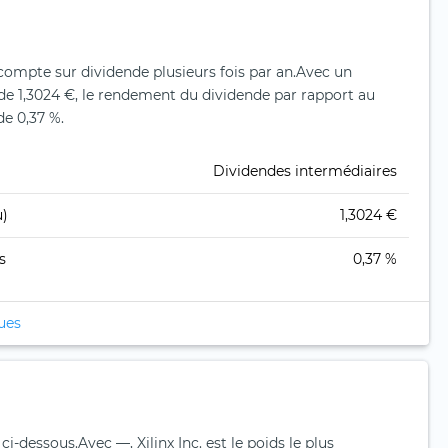
 acompte sur dividende plusieurs fois par an.
Avec un
de 1,3024 €, le rendement du dividende par rapport au
de 0,37 %.
Dividendes intermédiaires
u)
1,3024 €
s
0,37 %
ques
 ci-dessous.
Avec —, Xilinx Inc. est le poids le plus