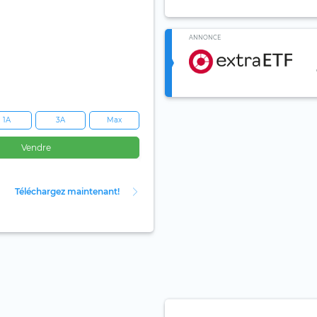
ANNONCE
1A
3A
Max
Vendre
Téléchargez maintenant!