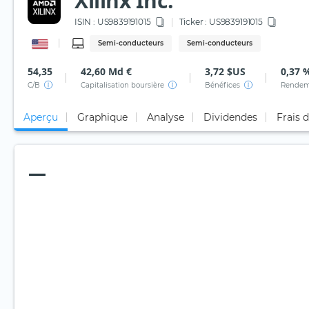
Xilinx Inc.
ISIN :
US9839191015
Ticker :
US9839191015
Semi-conducteurs
Semi-conducteurs
54,35
42,60 Md €
3,72 $US
0,37 
C/B
Capitalisation boursière
Bénéfices
Rendem
Aperçu
Graphique
Analyse
Dividendes
Frais 
—