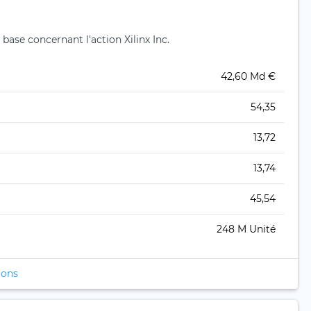
base concernant l'action Xilinx Inc.
42,60 Md €
54,35
13,72
13,74
45,54
248 M Unité
ions