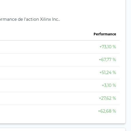
ormance de l'action Xilinx Inc..
Performance
+73,10 %
+67,77 %
+51,24 %
+3,10 %
+27,62 %
+62,68 %