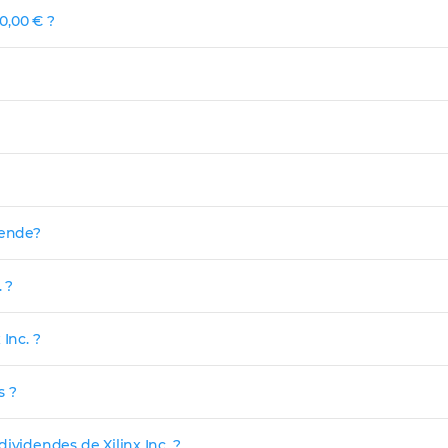
00,00 € ?
idende?
 ?
Inc. ?
s ?
ividendes de Xilinx Inc. ?