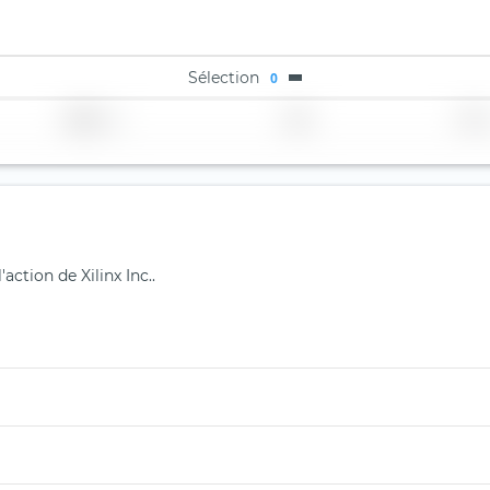
Sélection
0
Région
Pays
TER
action de Xilinx Inc..