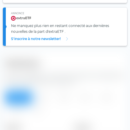
ANNONCE
Ne manquez plus rien en restant connecté aux dernières
nouvelles de la part d'extraETF .
S'inscrire à notre newsletter!
Dividendes
à partir du tableau, vous pouvez prendre les dividendes de
l'action Warner Music Group Corp.
Aperçu
2026
2025
2024
2023
2022
Tous
Période
Montant