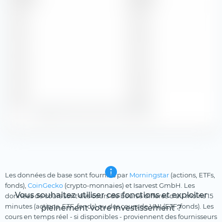
2026
0,58 $
2025
0,56 $
2024
0,70 $
2023
0,66 $
2022
0,62 $
Zeige alle historischen Dividenden
Les données de base sont fournies par
Morningstar
(actions, ETFs,
fonds),
CoinGecko
(crypto-monnaies) et Isarvest GmbH. Les
Vous souhaitez utiliser ces fonctions et exploiter
données de cours sont des cours de bourse différés d'au moins 15
minutes (actions, ETF, fonds) ou des cours de VNI (ETF, fonds). Les
pleinement votre investissement ?
cours en temps réel - si disponibles - proviennent des fournisseurs