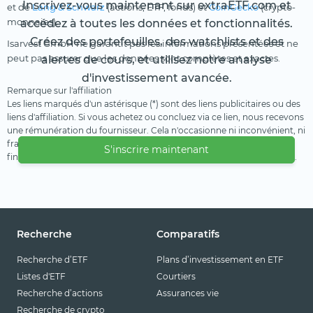
Inscrivez-vous maintenant sur extraETF.com et
et de
Lang & Schwarz
(actions, ETF, fonds) et
CoinGecko
(crypto-
monnaies).
accédez à toutes les données et fonctionnalités.
Créez des portefeuilles, des watchlists et des
Isarvest GmbH ne garantit pas les informations présentées et ne
peut pas assurer que les données sont complètes et exactes.
alertes de cours, et utilisez notre analyse
d'investissement avancée.
Remarque sur l'affiliation
Les liens marqués d'un astérisque (*) sont des liens publicitaires ou des
liens d'affiliation. Si vous achetez ou concluez via ce lien, nous recevons
une rémunération du fournisseur. Cela n'occasionne ni inconvénient, ni
frais supplémentaire pour vous. Nous utilisons ces revenus pour
S'inscrire maintenant
financer notre offre gratuite. Nous vous remercions de votre soutien.
Recherche
Comparatifs
Recherche d’ETF
Plans d’investissement en ETF
Listes d'ETF
Courtiers
Recherche d’actions
Assurances vie
Recherche de crypto