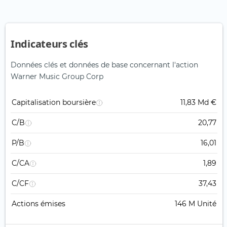
Indicateurs clés
Données clés et données de base concernant l'action
Warner Music Group Corp
Capitalisation boursière
11,83 Md €
C/B
20,77
P/B
16,01
C/CA
1,89
C/CF
37,43
Actions émises
146 M Unité