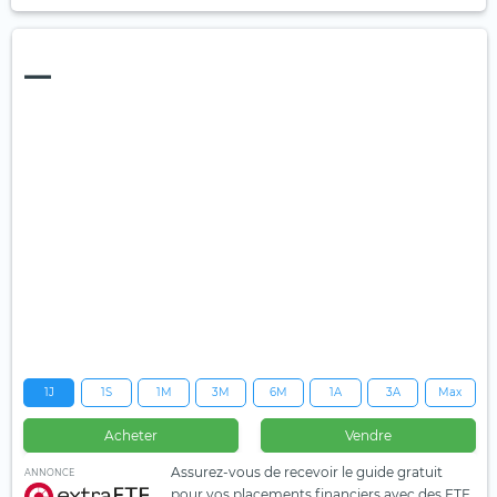
—
1J
1S
1M
3M
6M
1A
3A
Max
Acheter
Vendre
Assurez-vous de recevoir le guide gratuit
ANNONCE
pour vos placements financiers avec des ETF.