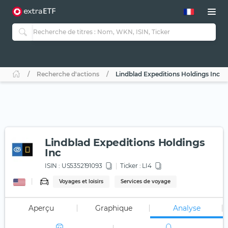
Recherche d'actions
Lindblad Expeditions Holdings Inc
Lindblad Expeditions Holdings
Inc
ISIN :
US5352191093
Ticker :
LI4
Voyages et loisirs
Services de voyage
Aperçu
Graphique
Analyse