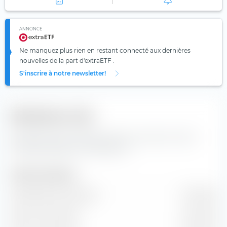
ANNONCE
Ne manquez plus rien en restant connecté aux dernières
nouvelles de la part d'extraETF .
S'inscrire à notre newsletter!
Indicateurs clés
Données clés et données de base concernant l'action
Lindblad Expeditions Holdings Inc
Taille de l'entreprise
Capitalisation boursière
1,94 Md €
Valeur marchande
2,24 Md €