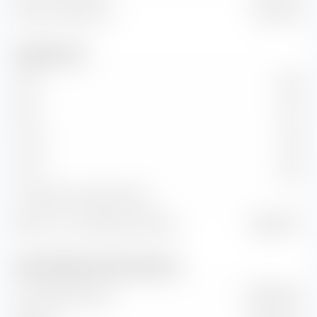
Valeur d'entreprise
2,59 Md €
Indicateurs clés
C/B
21,05
P/B
-11,34
C/CA
2,48
C/CF
14,25
Croissance KG (Ratio PEG)
—
Retour sur investissement (ROI)
-8 358,37 %
Chiffre d'affaires et flux de trésorerie
Volume des ventes
524,86 M €