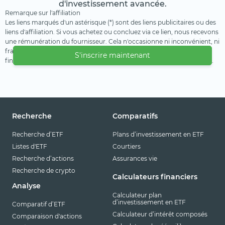
d'investissement avancée.
Remarque sur l'affiliation
Les liens marqués d'un astérisque (*) sont des liens publicitaires ou des
liens d'affiliation. Si vous achetez ou concluez via ce lien, nous recevons
une rémunération du fournisseur. Cela n'occasionne ni inconvénient, ni
frais supplémentaire pour vous. Nous utilisons ces revenus pour
S'inscrire maintenant
financer notre offre gratuite. Nous vous remercions de votre soutien.
Recherche
Comparatifs
Recherche d’ETF
Plans d’investissement en ETF
Listes d'ETF
Courtiers
Recherche d’actions
Assurances vie
Recherche de crypto
Calculateurs financiers
Analyse
Calculateur plan
d’investissement en ETF
Comparatif d’ETF
Calculateur d’intérêt composés
Comparaison d'actions