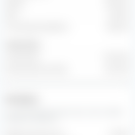
EBITDA
105,46 M €
EBIT
34,13 M €
Flux de trésorerie disponible
63,84 M €
Nombre d'actions
Actions émises
66 M Unité
Nombre d'actions en flottant
50 M Unité
Prévisions
Ici, vous trouverez des prévisions pour l'action Lindblad
Expeditions Holdings Inc.
Bénéfice estimé par action
0,40 $US