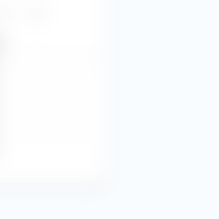
022
Tous
t