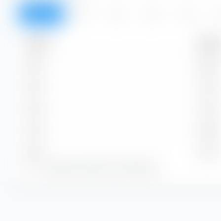
Aperçu
2026
2025
2024
2023
2
Période
Montan
2026
0,06 $
2025
0,27 $
2024
0,27 $
2023
0,38 $
2022
0,47 $
Zeige alle historischen Dividenden