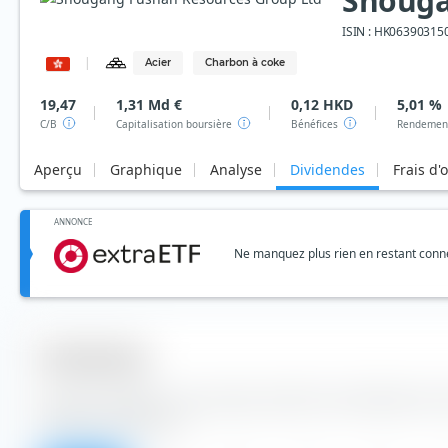
Shouga
ISIN :
HK06390315
Acier
Charbon à coke
19,47
1,31 Md €
0,12 HKD
5,01 %
C/B
Capitalisation boursière
Bénéfices
Rendement
Aperçu
Graphique
Analyse
Dividendes
Frais d'
ANNONCE
Ne manquez plus rien en restant connec
Dividendes
à partir du tableau, vous pouvez prendre les dividendes de
Resources Group Ltd.