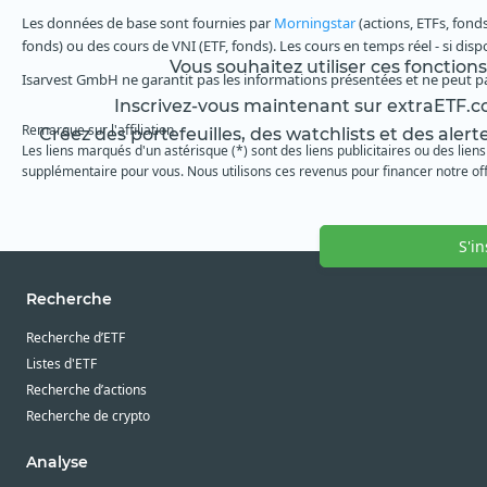
Les données de base sont fournies par
Morningstar
(actions, ETFs, fond
fonds) ou des cours de VNI (ETF, fonds). Les cours en temps réel - si dis
Vous souhaitez utiliser ces fonction
Isarvest GmbH ne garantit pas les informations présentées et ne peut p
Inscrivez-vous maintenant sur extraETF.co
Remarque sur l'affiliation
Créez des portefeuilles, des watchlists et des alert
Les liens marqués d'un astérisque (*) sont des liens publicitaires ou des liens
supplémentaire pour vous. Nous utilisons ces revenus pour financer notre off
S'i
Recherche
Recherche d’ETF
Listes d'ETF
Recherche d’actions
Recherche de crypto
Analyse