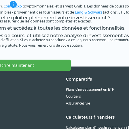
s),
CoinGecko
(crypto-monnaies) et Isarvest GmbH. Les données de cours sont
ponibles - proviennent des fournisseurs et de
Lang & Schwarz
(actions, ETF, f
s et exploiter pleinement votre investissement ?
as assurer que les données sont complètes et exactes.
m et accédez à toutes les données et fonctionnalités.
es de cours, et utilisez notre analyse d'investissement 
 d'affiliation. Si vous achetez ou concluez via ce lien, nous recevons une rémunéra
re gratuite. Nous vous remercions de votre soutien.
nscrire maintenant
Comparatifs
Plans d’investissement en ETF
Courtiers
Assurances vie
Calculateurs financiers
Calculateur plan d’investissement en E