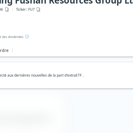
ng Fushan Resources Group L
06
Ticker :
FU7
 des dividendes
ordre
té aux dernières nouvelles de la part d'extraETF .
 l'action Shougang Fushan