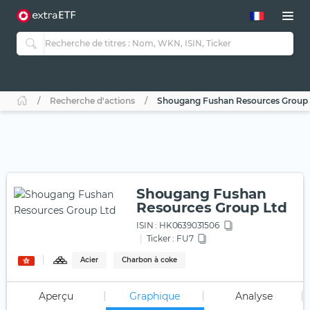
Recherche d'actions
Shougang Fushan Resources Group 
Shougang Fushan
Resources Group Ltd
ISIN :
HK0639031506
Ticker :
FU7
Acier
Charbon à coke
Aperçu
Graphique
Analyse