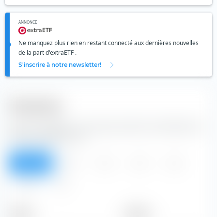
ANNONCE
Ne manquez plus rien en restant connecté aux dernières nouvelles
de la part d'extraETF .
S'inscrire à notre newsletter!
Dividendes
à partir du tableau, vous pouvez prendre les dividendes de
l'action Brookfield Corp.
Aperçu
2026
2025
2024
2023
2022
Tous
Période
Montant