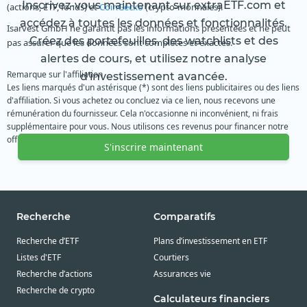
Inscrivez-vous maintenant sur extraETF.com et
(actions, ETF, fonds) et
CoinGecko
(crypto-monnaies).
accédez à toutes les données et fonctionnalités.
Isarvest GmbH ne garantit pas les informations présentées et ne peut
Créez des portefeuilles, des watchlists et des
pas assurer que les données sont complètes et exactes.
alertes de cours, et utilisez notre analyse
Remarque sur l'affiliation
d'investissement avancée.
Les liens marqués d'un astérisque (*) sont des liens publicitaires ou des liens
d'affiliation. Si vous achetez ou concluez via ce lien, nous recevons une
rémunération du fournisseur. Cela n'occasionne ni inconvénient, ni frais
supplémentaire pour vous. Nous utilisons ces revenus pour financer notre
offre gratuite. Nous vous remercions de votre soutien.
S'inscrire maintenant
Recherche
Comparatifs
Recherche d’ETF
Plans d’investissement en ETF
Listes d'ETF
Courtiers
Recherche d’actions
Assurances vie
Recherche de crypto
Calculateurs financiers