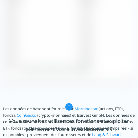
2026
0,14 $
2025
0,33 $
2024
0,32 $
2023
0,28 $
2022
0,56 $
Zeige alle historischen Dividenden
Les données de base sont fournies par
Morningstar
(actions, ETFs,
fonds),
CoinGecko
(crypto-monnaies) et Isarvest GmbH. Les données de
Vous souhaitez utiliser ces fonctions et exploiter
cours sont des cours de bourse différés d'au moins 15 minutes (actions,
ETF, fonds) ou des cours de VNI (ETF, fonds). Les cours en temps réel - si
pleinement votre investissement ?
disponibles - proviennent des fournisseurs et de
Lang & Schwarz