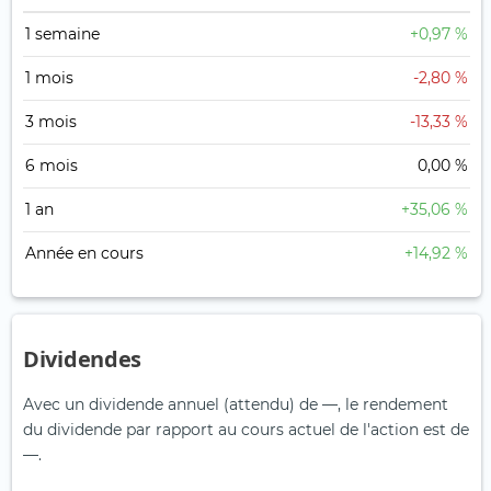
1 semaine
+0,97 %
1 mois
-2,80 %
3 mois
-13,33 %
6 mois
0,00 %
1 an
+35,06 %
Année en cours
+14,92 %
Dividendes
Avec un dividende annuel (attendu) de —, le rendement
du dividende par rapport au cours actuel de l'action est de
—.