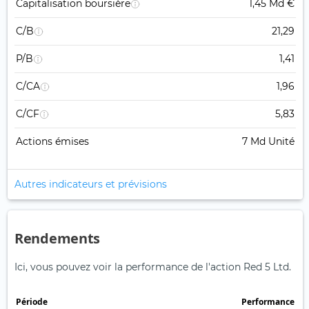
Capitalisation boursière
1,45 Md €
C/B
21,29
P/B
1,41
C/CA
1,96
C/CF
5,83
Actions émises
7 Md Unité
Autres indicateurs et prévisions
Rendements
Ici, vous pouvez voir la performance de l'action Red 5 Ltd.
Période
Performance