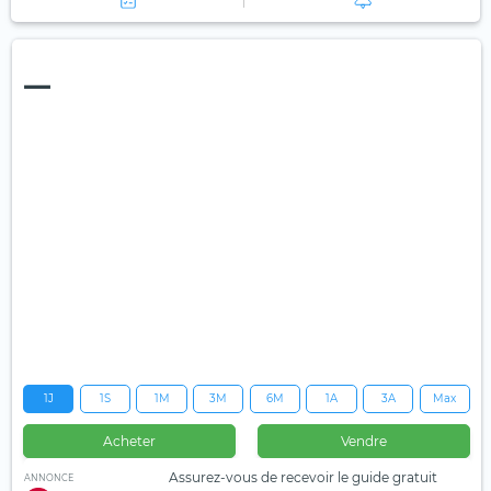
—
1J
1S
1M
3M
6M
1A
3A
Max
Acheter
Vendre
Assurez-vous de recevoir le guide gratuit
ANNONCE