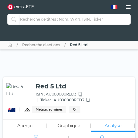
Recherche d'actions
Red 5 Ltd
Red 5 Ltd
ISIN :
AU000000RED3
Ticker :
AU000000RED3
Métaux et mines
Or
Aperçu
Graphique
Analyse