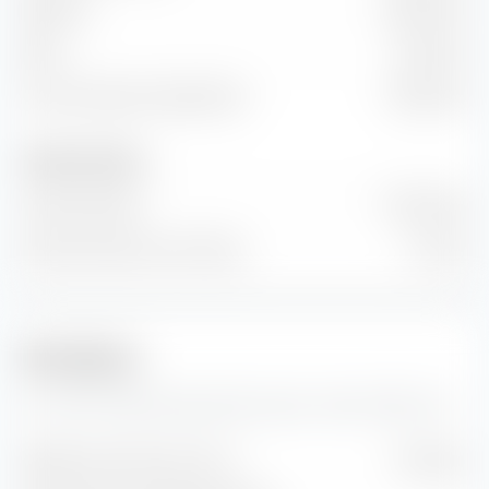
EBITDA
162,87 M €
EBIT
51,61 M €
Flux de trésorerie disponible
-79,50 M €
Nombre d'actions
Actions émises
7 Md Unité
Nombre d'actions en flottant
0 Unité
Prévisions
Ici, vous trouverez des prévisions pour l'action Red 5 Ltd.
Bénéfice estimé par action
0,04 $AU