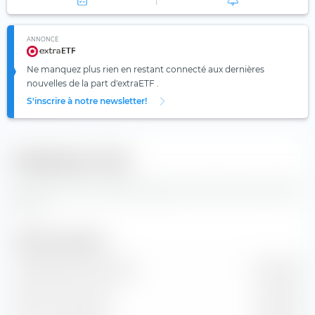
ANNONCE
Ne manquez plus rien en restant connecté aux dernières
nouvelles de la part d'extraETF .
S'inscrire à notre newsletter!
Indicateurs clés
Données clés et données de base concernant l'action Red
5 Ltd
Taille de l'entreprise
Capitalisation boursière
1,45 Md €
Valeur marchande
1,31 Md €