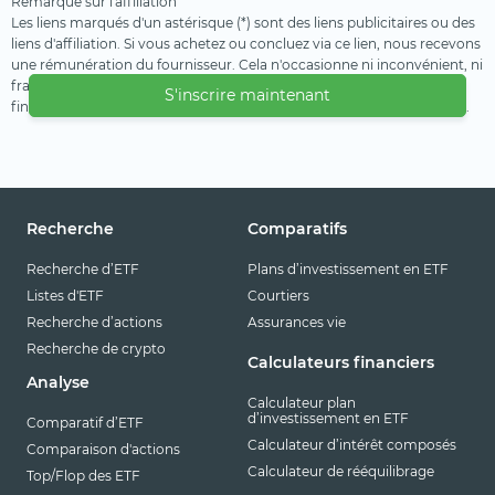
Remarque sur l'affiliation
Les liens marqués d'un astérisque (*) sont des liens publicitaires ou des
liens d'affiliation. Si vous achetez ou concluez via ce lien, nous recevons
une rémunération du fournisseur. Cela n'occasionne ni inconvénient, ni
frais supplémentaire pour vous. Nous utilisons ces revenus pour
S'inscrire maintenant
financer notre offre gratuite. Nous vous remercions de votre soutien.
Recherche
Comparatifs
Recherche d’ETF
Plans d’investissement en ETF
Listes d'ETF
Courtiers
Recherche d’actions
Assurances vie
Recherche de crypto
Calculateurs financiers
Analyse
Calculateur plan
d’investissement en ETF
Comparatif d’ETF
Calculateur d’intérêt composés
Comparaison d'actions
Calculateur de rééquilibrage
Top/Flop des ETF