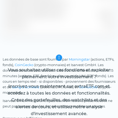
Rendement de dividende estimé
—
Rendement du bénéfice estimé
8,84 %
P/B estimé
8,45
Les données de base sont fournies par
Morningstar
(actions, ETFs,
fonds),
CoinGecko
(crypto-monnaies) et Isarvest GmbH. Les
Vous souhaitez utiliser ces fonctions et exploiter
données de cours sont des cours de bourse différés d'au moins 15
minutes (actions, ETF, fonds) ou des cours de VNI (ETF, fonds). Les
pleinement votre investissement ?
cours en temps réel - si disponibles - proviennent des fournisseurs
Inscrivez-vous maintenant sur extraETF.com et
et de
Lang & Schwarz
(actions, ETF, fonds) et
CoinGecko
(crypto-
monnaies).
accédez à toutes les données et fonctionnalités.
Créez des portefeuilles, des watchlists et des
Isarvest GmbH ne garantit pas les informations présentées et ne
peut pas assurer que les données sont complètes et exactes.
alertes de cours, et utilisez notre analyse
d'investissement avancée.