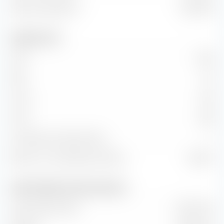
Valeur d'entreprise
1,58 Md €
Indicateurs clés
C/B
21,29
P/B
1,41
C/CA
1,96
C/CF
5,83
Croissance KG (Ratio PEG)
—
Retour sur investissement (ROI)
16,85 %
Chiffre d'affaires et flux de trésorerie
Volume des ventes
261,27 M €