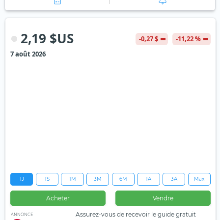
2,19 $US
-0,27 $
-11,22 %
7 août 2026
1J
1S
1M
3M
6M
1A
3A
Max
Acheter
Vendre
Assurez-vous de recevoir le guide gratuit
ANNONCE