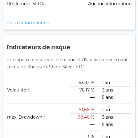
Règlement SFDR
Aucune information
Plus d'informations
Indicateurs de risque
Principaux indicateurs de risque et d'analyse concernant
Leverage Shares 3x Short Silver ETC
63,32 %
1 an
Volatilité
76,17 %
3 ans
—
5 ans
-91,66 %
1 an
max. Drawdown
-98,46 %
3 ans
—
5 ans
-3,16
1 an