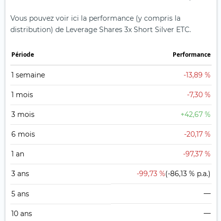
Vous pouvez voir ici la performance (y compris la
distribution) de Leverage Shares 3x Short Silver ETC.
Période
Performance
1 semaine
-13,89 %
1 mois
-7,30 %
3 mois
+42,67 %
6 mois
-20,17 %
1 an
-97,37 %
3 ans
-99,73 %
(-86,13 % p.a.)
—
5 ans
—
10 ans