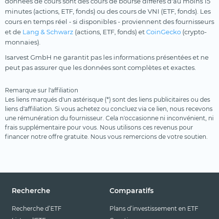
données de cours sont des cours de bourse différés d'au moins 15
minutes (actions, ETF, fonds) ou des cours de VNI (ETF, fonds). Les
cours en temps réel - si disponibles - proviennent des fournisseurs
et de
Lang & Schwarz
(actions, ETF, fonds) et
CoinGecko
(crypto-
monnaies).
Isarvest GmbH ne garantit pas les informations présentées et ne
peut pas assurer que les données sont complètes et exactes.
Remarque sur l'affiliation
Les liens marqués d'un astérisque (*) sont des liens publicitaires ou des
liens d'affiliation. Si vous achetez ou concluez via ce lien, nous recevons
une rémunération du fournisseur. Cela n'occasionne ni inconvénient, ni
frais supplémentaire pour vous. Nous utilisons ces revenus pour
financer notre offre gratuite. Nous vous remercions de votre soutien.
Recherche
Comparatifs
Recherche d’ETF
Plans d’investissement en ETF