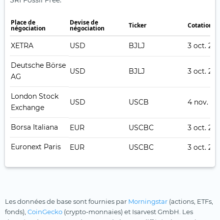
SRI Fossil Free.
Place de
Devise de
Ticker
Cotation e
négociation
négociation
XETRA
USD
BJLJ
3 oct. 20
Deutsche Börse
USD
BJLJ
3 oct. 20
AG
London Stock
USD
USCB
4 nov. 20
Exchange
Borsa Italiana
EUR
USCBC
3 oct. 20
Euronext Paris
EUR
USCBC
3 oct. 20
Les données de base sont fournies par
Morningstar
(actions, ETFs,
fonds),
CoinGecko
(crypto-monnaies) et Isarvest GmbH. Les