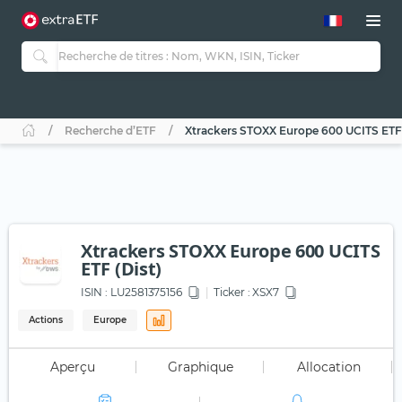
Recherche d’ETF
Xtrackers STOXX Europe 600 UCITS ETF 
Xtrackers STOXX Europe 600 UCITS
ETF (Dist)
ISIN :
LU2581375156
Ticker :
XSX7
Actions
Europe
Aperçu
Graphique
Allocation