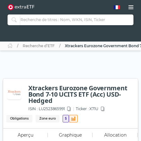
Recherche d’ETF
Xtrackers Eurozone Government Bond 
Xtrackers Eurozone Government
Bond 7-10 UCITS ETF (Acc) USD-
Hedged
ISIN :
LU2523865991
Ticker :
X71U
Obligations
Zone euro
$
Aperçu
Graphique
Allocation