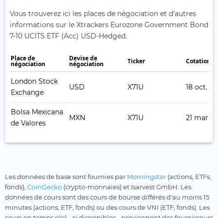
Vous trouverez ici les places de négociation et d'autres
informations sur le Xtrackers Eurozone Government Bond
7-10 UCITS ETF (Acc) USD-Hedged.
Place de
Devise de
Ticker
Cotation e
négociation
négociation
London Stock
USD
X71U
18 oct. 2
Exchange
Bolsa Mexicana
MXN
X71U
21 mars 
de Valores
Les données de base sont fournies par
Morningstar
(actions, ETFs,
fonds),
CoinGecko
(crypto-monnaies) et Isarvest GmbH. Les
données de cours sont des cours de bourse différés d'au moins 15
minutes (actions, ETF, fonds) ou des cours de VNI (ETF, fonds). Les
cours en temps réel - si disponibles - proviennent des fournisseurs