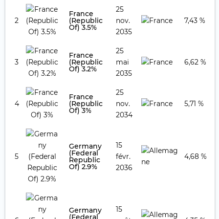
25
France
2
(Republic
nov.
7,43 %
Of) 3.5%
2035
25
France
3
(Republic
mai
6,62 %
Of) 3.2%
2035
25
France
4
(Republic
nov.
5,71 %
Of) 3%
2034
15
Germany
(Federal
5
févr.
4,68 %
Republic
Of) 2.9%
2036
15
Germany
(Federal