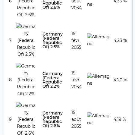
6
août
4,35 %
Republic
Of) 2.6%
2034
15
Germany
(Federal
7
févr.
4,23 %
Republic
Of) 2.5%
2035
15
Germany
(Federal
8
févr.
4,20 %
Republic
Of) 2.2%
2034
15
Germany
(Federal
9
août
4,19 %
Republic
Of) 2.6%
2035