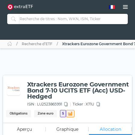
Recherche d’ETF
Xtrackers Eurozone Government Bond 
Xtrackers Eurozone Government
Bond 7-10 UCITS ETF (Acc) USD-
Hedged
ISIN :
LU2523865991
Ticker :
X71U
Obligations
Zone euro
$
Aperçu
Graphique
Allocation