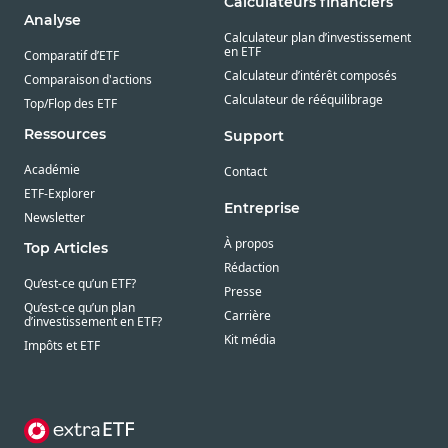
Calculateurs financiers
Analyse
Calculateur plan d’investissement
en ETF
Comparatif d’ETF
Calculateur d’intérêt composés
Comparaison d'actions
Calculateur de rééquilibrage
Top/Flop des ETF
Ressources
Support
Académie
Contact
ETF-Explorer
Entreprise
Newsletter
À propos
Top Articles
Rédaction
Qu’est-ce qu’un ETF?
Presse
Qu’est-ce qu’un plan
Carrière
d’investissement en ETF?
Kit média
Impôts et ETF