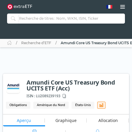
Recherche d’ETF
Amundi Core US Treasury Bond UCITS E
Amundi Core US Treasury Bond
UCITS ETF (Acc)
ISIN :
LU2089239193
Obligations
Amérique du Nord
États-Unis
Aperçu
Graphique
Allocation