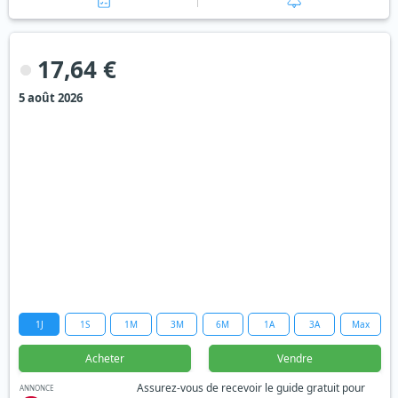
17,64 €
5 août 2026
1J
1S
1M
3M
6M
1A
3A
Max
Acheter
Vendre
Assurez-vous de recevoir le guide gratuit pour
ANNONCE