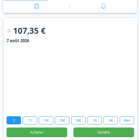
107,35 €
7 août 2026
1J
1S
1M
3M
6M
1A
3A
Max
Acheter
Vendre