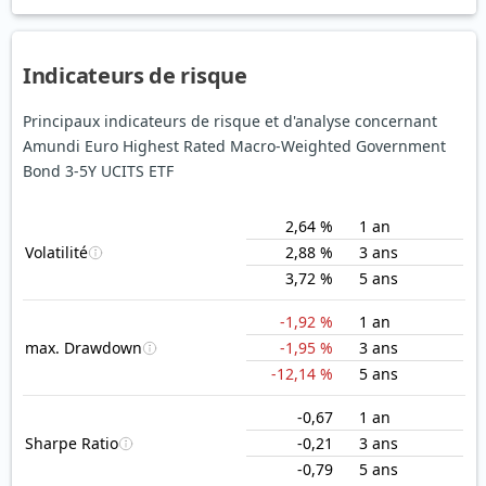
Indicateurs de risque
Principaux indicateurs de risque et d'analyse concernant
Amundi Euro Highest Rated Macro-Weighted Government
Bond 3-5Y UCITS ETF
2,64 %
1 an
Volatilité
2,88 %
3 ans
3,72 %
5 ans
-1,92 %
1 an
max. Drawdown
-1,95 %
3 ans
-12,14 %
5 ans
-0,67
1 an
Sharpe Ratio
-0,21
3 ans
-0,79
5 ans