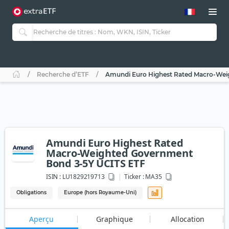
Recherche d’ETF
Amundi Euro Highest Rated Macro-Wei
Amundi Euro Highest Rated
Macro-Weighted Government
Bond 3-5Y UCITS ETF
ISIN :
LU1829219713
Ticker :
MA35
Obligations
Europe (hors Royaume-Uni)
Aperçu
Graphique
Allocation