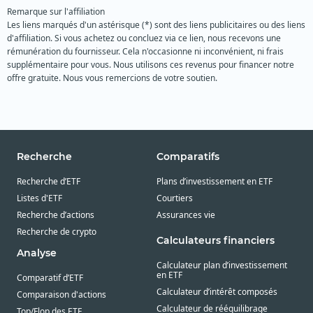
Remarque sur l'affiliation
Les liens marqués d'un astérisque (*) sont des liens publicitaires ou des liens
d'affiliation. Si vous achetez ou concluez via ce lien, nous recevons une
rémunération du fournisseur. Cela n'occasionne ni inconvénient, ni frais
supplémentaire pour vous. Nous utilisons ces revenus pour financer notre
offre gratuite. Nous vous remercions de votre soutien.
Recherche
Comparatifs
Recherche d’ETF
Plans d’investissement en ETF
Listes d'ETF
Courtiers
Recherche d’actions
Assurances vie
Recherche de crypto
Calculateurs financiers
Analyse
Calculateur plan d’investissement
en ETF
Comparatif d’ETF
Calculateur d’intérêt composés
Comparaison d'actions
Calculateur de rééquilibrage
Top/Flop des ETF