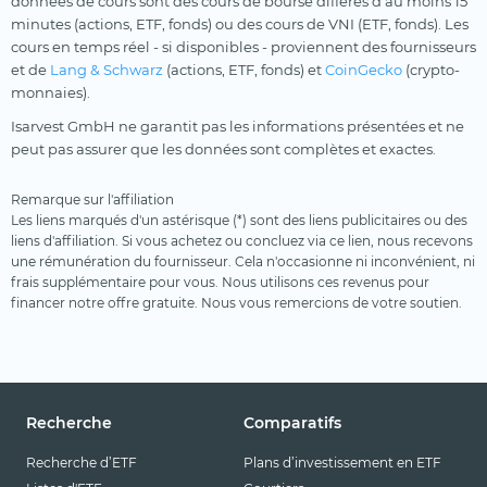
données de cours sont des cours de bourse différés d'au moins 15
minutes (actions, ETF, fonds) ou des cours de VNI (ETF, fonds). Les
cours en temps réel - si disponibles - proviennent des fournisseurs
et de
Lang & Schwarz
(actions, ETF, fonds) et
CoinGecko
(crypto-
monnaies).
Isarvest GmbH ne garantit pas les informations présentées et ne
peut pas assurer que les données sont complètes et exactes.
Remarque sur l'affiliation
Les liens marqués d'un astérisque (*) sont des liens publicitaires ou des
liens d'affiliation. Si vous achetez ou concluez via ce lien, nous recevons
une rémunération du fournisseur. Cela n'occasionne ni inconvénient, ni
frais supplémentaire pour vous. Nous utilisons ces revenus pour
financer notre offre gratuite. Nous vous remercions de votre soutien.
Recherche
Comparatifs
Recherche d’ETF
Plans d’investissement en ETF