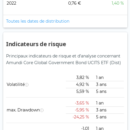
2022
0,76 €
1,40 %
Toutes les dates de distribution
Indicateurs de risque
Principaux indicateurs de risque et d'analyse concernant
Amundi Core Global Government Bond UCITS ETF (Dist)
3,82 %
1 an
Volatilité
4,92 %
3 ans
5,59 %
5 ans
-3,65 %
1 an
max. Drawdown
-5,95 %
3 ans
-24,25 %
5 ans
-1,01
1 an