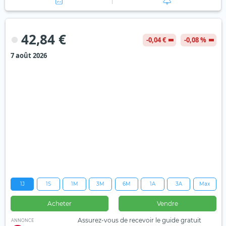
42,84 €
-0,04 €
-0,08 %
7 août 2026
1J
1S
1M
3M
6M
1A
3A
Max
Acheter
Vendre
Assurez-vous de recevoir le guide gratuit
ANNONCE