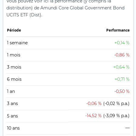
Vous pouvez voir ici la performance (y compris la
distribution) de Amundi Core Global Government Bond
UCITS ETF (Dist).
Période
Performance
1 semaine
+0,14 %
1 mois
-0,86 %
3 mois
+0,64 %
6 mois
+0,71 %
1 an
-0,50 %
3 ans
-0,06 %
(-0,02 % p.a.)
-14,52 %
(-3,09 % p.a.)
5 ans
—
10 ans