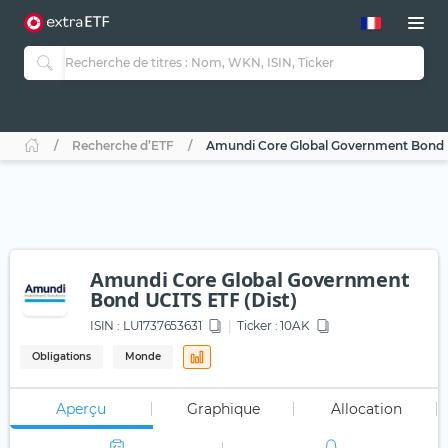
Recherche d’ETF
Amundi Core Global Government Bond U
Amundi Core Global Government
Bond UCITS ETF (Dist)
ISIN :
LU1737653631
Ticker :
10AK
Obligations
Monde
Aperçu
Graphique
Allocation