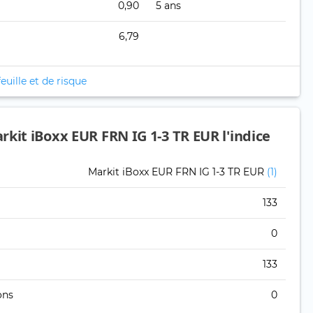
0,90
5 ans
6,79
euille et de risque
kit iBoxx EUR FRN IG 1-3 TR EUR l'indice
Markit iBoxx EUR FRN IG 1-3 TR EUR
(1)
133
0
133
ons
0