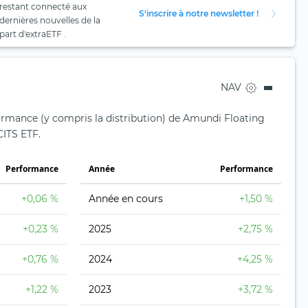
restant connecté aux
S'inscrire à notre newsletter !
dernières nouvelles de la
part d'extraETF .
NAV
formance (y compris la distribution) de Amundi Floating
ITS ETF.
Performance
Année
Performance
+0,06 %
Année en cours
+1,50 %
+0,23 %
2025
+2,75 %
+0,76 %
2024
+4,25 %
+1,22 %
2023
+3,72 %