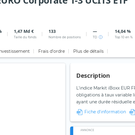
EURO Corporate 1-3 UCITS ETF
%
1,47 Md €
133
—
14,04 %
Taille du fonds
Nombre de positions
TD
Top 10 en %
investissement
Frais d'ordre
Plus de détails
Description
L'indice Markit iBoxx EUR FR
obligations à taux variable 
ayant une durée résiduelle e
Fiche d'information
ANNONCE