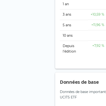
1 an
3 ans
+10,59 %
+11,96 %
5 ans
10 ans
+7,92 %
Depuis
l'édition
Données de base
Données de base important
UCITS ETF