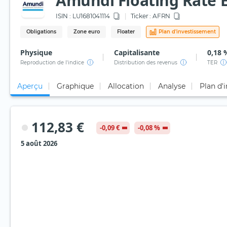
Amundi Floating Rate 
ISIN :
LU1681041114
Ticker :
AFRN
Obligations
Zone euro
Floater
Plan d'investissement
Physique
Capitalisante
0,18 
Reproduction de l'indice
Distribution des revenus
TER
Aperçu
Graphique
Allocation
Analyse
Plan d'
112,83 €
-0,09 €
-0,08 %
5 août 2026