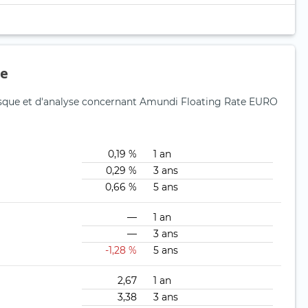
ue
risque et d'analyse concernant Amundi Floating Rate EURO
0,19 %
1 an
0,29 %
3 ans
0,66 %
5 ans
—
1 an
—
3 ans
-1,28 %
5 ans
2,67
1 an
3,38
3 ans