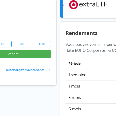
Rendements
1A
3A
Max
Vous pouvez voir ici la per
Rate EURO Corporate 1-3 UC
Vendre
Période
Téléchargez maintenant!
1 semaine
1 mois
3 mois
6 mois