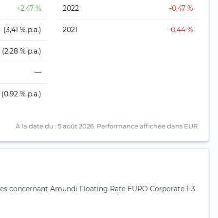
+2,47 %
2022
-0,47 %
(3,41 % p.a.)
2021
-0,44 %
(2,28 % p.a.)
—
(0,92 % p.a.)
À la date du : 5 août 2026.
Performance affichée dans EUR.
es concernant Amundi Floating Rate EURO Corporate 1-3