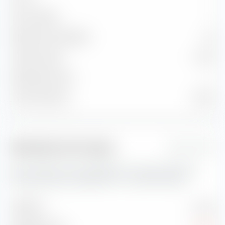
Non classifiée
—
Moyenne de solvabilité
AA
Coupon moyen
1,32 %
Rendement actuel
—
Yield to Maturity
4,40 %
Indicateurs de risque
1 Jahr
Vous trouverez ici des indicateurs de risque importants
concernant UBS Core BBG TIPS 1-10 UCITS ETF (Acc).
Volatilité
4,14 %