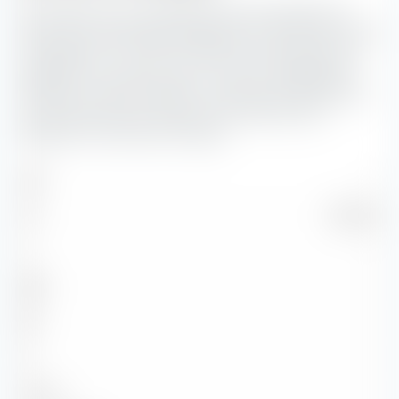
Vous pouvez voir ici la répartition en pourcentage de la
structure de solvabilité des obligations contenues dans UBS
Core BBG TIPS 1-10 UCITS ETF (Acc). Plus la notation de la
solvabilité est mauvaise, plus le risque d'insolvabilité de
l'émetteur concerné est élevé. Le risque de solvabilité joue
un rôle d'autant plus important que l'échéance des
obligations concernées est longue.
AAA
—
AA
100,00 %
A
—
BBB
—
BB
—
B
—
Sous B
—