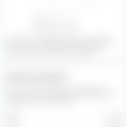
Bas
—
—
—
—
Bas
Moyen
Haut
100,00 %
—
—
Sensibilité aux taux d'intérêt
Avec 100,00 %, les obligations présentant une qualité de
crédit bien et une sensibilité aux taux d'intérêt faible
constituent la plus grande part du portefeuille.
Structure de maturité
Ici, vous trouverez la répartition en pourcentage de la
structure de maturité des obligations incluses dans UBS
Core BBG TIPS 1-10 UCITS ETF (Acc).
Année
31,15 %