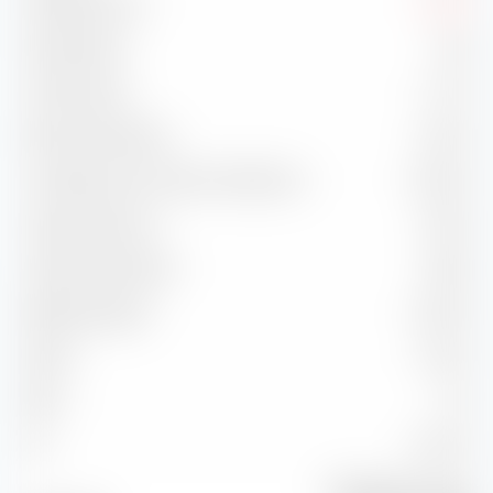
Drawdown max.
-0,74 %
Sharpe Ratio
-0,33
Treynor Ratio
-1,17 %
Ratio d'information
-0,76 %
Corrélation avec l'indice de référence
96,52 %
Capture Ratio Up
102,55
Capture Ratio Down
139,82
Batting Average
33,33 %
Alpha
-0,47 %
Beta
1,02
2
93,15 %
R
Bloomberg US Govt