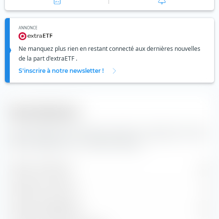
ANNONCE
Ne manquez plus rien en restant connecté aux dernières nouvelles
de la part d'extraETF .
S'inscrire à notre newsletter !
Diversification
Vous trouverez ici le nombre de valeurs composants l'indice
UBS Core BBG TIPS 1-10 UCITS ETF (Acc).
Valeurs contenues
32
Positions en actions
0
Positions obligataires
32