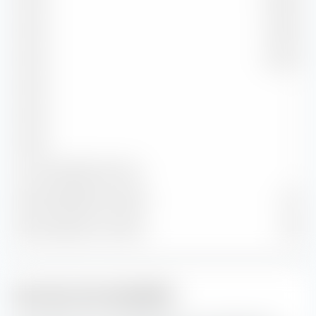
Année
29,08 %
Année
16,00 %
Année
24,33 %
Année
—
Année
—
Année
—
Sur une période de 30 ans
—
Durée résiduelle en années
4,73
Durée moyenne en années.
2,99
Structure de solvabilité