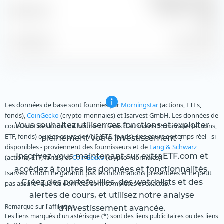
Benchmark
Infl Lkd 1-10Y TR
USD
À la date du
31 juil. 2026
Les données de base sont fournies par
Morningstar
(actions, ETFs,
fonds),
CoinGecko
(crypto-monnaies) et Isarvest GmbH. Les données de
Vous souhaitez utiliser ces fonctions et exploiter
cours sont des cours de bourse différés d'au moins 15 minutes (actions,
ETF, fonds) ou des cours de VNI (ETF, fonds). Les cours en temps réel - si
pleinement votre investissement ?
disponibles - proviennent des fournisseurs et de
Lang & Schwarz
Inscrivez-vous maintenant sur extraETF.com et
(actions, ETF, fonds) et
CoinGecko
(crypto-monnaies).
accédez à toutes les données et fonctionnalités.
Isarvest GmbH ne garantit pas les informations présentées et ne peut
Créez des portefeuilles, des watchlists et des
pas assurer que les données sont complètes et exactes.
alertes de cours, et utilisez notre analyse
Remarque sur l'affiliation
d'investissement avancée.
Les liens marqués d'un astérisque (*) sont des liens publicitaires ou des liens