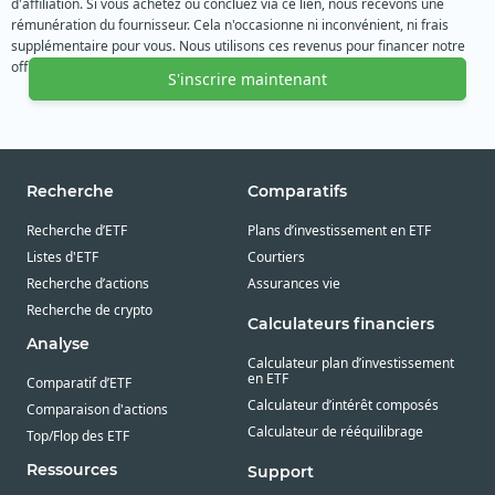
d'affiliation. Si vous achetez ou concluez via ce lien, nous recevons une
rémunération du fournisseur. Cela n'occasionne ni inconvénient, ni frais
supplémentaire pour vous. Nous utilisons ces revenus pour financer notre
offre gratuite. Nous vous remercions de votre soutien.
S'inscrire maintenant
Recherche
Comparatifs
Recherche d’ETF
Plans d’investissement en ETF
Listes d'ETF
Courtiers
Recherche d’actions
Assurances vie
Recherche de crypto
Calculateurs financiers
Analyse
Calculateur plan d’investissement
en ETF
Comparatif d’ETF
Calculateur d’intérêt composés
Comparaison d'actions
Calculateur de rééquilibrage
Top/Flop des ETF
Ressources
Support