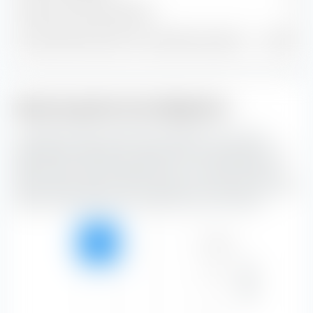
Trésorerie et autres positions
0
% du patrimoine dans les 10 premières positions
42,39 %
Style de gestion des obligations
La "Boîte de style de placement extraETF" est un outil
extrêmement utile pour la construction de portefeuille. La
boîte classe le UBS Core BBG TIPS 1-10 UCITS ETF (Acc) le
long de l'axe vertical selon la notation de crédit et le long de
l'axe horizontal selon la sensibilité aux taux d'intérêt.
Haut
100,00 %
—
—
100,00 %
Solvabilité
Moyen
—
—
—
—