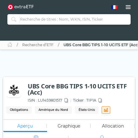
Recherche d’ETF
UBS Core BBG TIPS 1-10 UCITS ETF (Acc
UBS Core BBG TIPS 1-10 UCITS ETF
(Acc)
ISIN :
LU1459801517
Ticker :
TIP1A
Obligations
Amérique du Nord
États-Unis
Aperçu
Graphique
Allocation