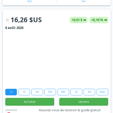
16,26 $US
+0,01 $
+0,10 %
6 août 2026
1J
1S
1M
3M
6M
1A
3A
Max
Acheter
Vendre
Assurez-vous de recevoir le guide gratuit
ANNONCE