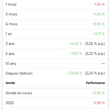
1 mois
-1,34 %
3 mois
+1,34 %
6 mois
+3,05 %
1 an
+3,17 %
3 ans
+9,42 %
(3,05 % p.a.)
+11,61 %
(2,22 % p.a.)
5 ans
—
10 ans
+23,49 %
(2,24 % p.a.)
Depuis l'édition
Année
Performance
Année en cours
+2,95 %
2025
-5,38 %