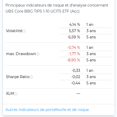
Principaux indicateurs de risque et d'analyse concernant
UBS Core BBG TIPS 1-10 UCITS ETF (Acc)
4,14 %
1 an
Volatilité
5,57 %
3 ans
6,59 %
5 ans
-0,74 %
1 an
max. Drawdown
-1,77 %
3 ans
-8,90 %
5 ans
-0,33
1 an
Sharpe Ratio
-0,02
3 ans
-0,44
5 ans
XLM
—
Autres indicateurs de portefeuille et de risque