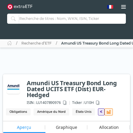
Recherche d’ETF
Amundi US Treasury Bond Long Dated 
Amundi US Treasury Bond Long
Dated UCITS ETF (Dist) EUR-
Hedged
ISIN :
LU1407890976
Ticker :
U10H
Obligations
Amérique du Nord
États-Unis
€
Aperçu
Graphique
Allocation