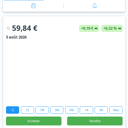
59,84 €
+0,19 €
+0,32 %
5 août 2026
1J
1S
1M
3M
6M
1A
3A
Max
Acheter
Vendre