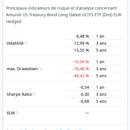
Principaux indicateurs de risque et d'analyse concernant
Amundi US Treasury Bond Long Dated UCITS ETF (Dist) EUR-
Hedged
8,48 %
1 an
Volatilité
12,99 %
3 ans
13,55 %
5 ans
-10,09 %
1 an
max. Drawdown
-18,48 %
3 ans
-48,42 %
5 ans
-0,54
1 an
Sharpe Ratio
-0,30
3 ans
-0,68
5 ans
XLM
—