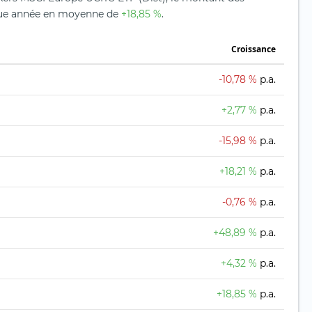
aque année en moyenne de
+18,85 %
.
Croissance
-10,78 %
p.a.
+2,77 %
p.a.
-15,98 %
p.a.
+18,21 %
p.a.
-0,76 %
p.a.
+48,89 %
p.a.
+4,32 %
p.a.
+18,85 %
p.a.