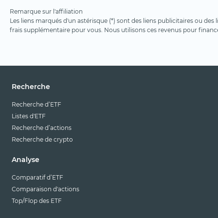
Remarque sur l'affiliation
Les liens marqués d'un astérisque (*) sont des liens publicitaires ou des
frais supplémentaire pour vous. Nous utilisons ces revenus pour financ
Recherche
Recherche d’ETF
Listes d'ETF
Recherche d’actions
Recherche de crypto
Analyse
Comparatif d’ETF
Comparaison d'actions
Top/Flop des ETF