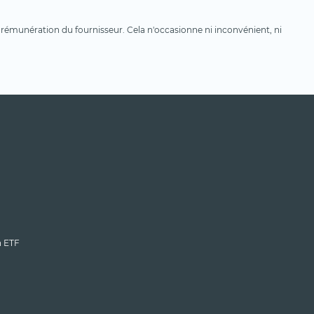
une rémunération du fournisseur. Cela n'occasionne ni inconvénient, ni
n ETF