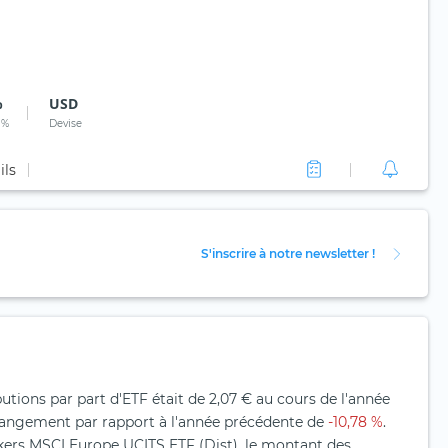
%
USD
 %
Devise
ils
S'inscrire à notre newsletter !
utions par part d'ETF était de 2,07 € au cours de l'année
hangement par rapport à l'année précédente de
-10,78 %
.
kers MSCI Europe UCITS ETF (Dist), le montant des