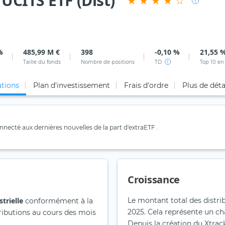
UCITS ETF (Dist)
%
485,99 M €
398
-0,10 %
21,55 
Taille du fonds
Nombre de positions
TD
Top 10 en
utions
Plan d'investissement
Frais d'ordre
Plus de déta
necté aux dernières nouvelles de la part d'extraETF .
Croissance
strielle
Le montant total des distrib
conformément à la
2025. Cela représente un c
stributions au cours des mois
Depuis la création du Xtrac