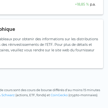
+18,85 %
p.a.
phique
ableaux pour obtenir des informations sur les distributions
 des réinvestissements de l'ETF. Pour plus de détails et
res, veuillez vous rendre sur le site web du fournisseur
e cours sont des cours de bourse différés d'au moins 15 minutes
& Schwarz
(actions, ETF, fonds) et
CoinGecko
(crypto-monnaies).