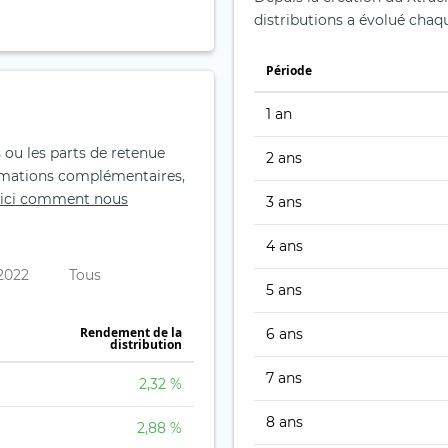
distributions a évolué ch
Période
1 an
s ou les parts de retenue
2 ans
formations complémentaires,
ici comment nous
3 ans
4 ans
2022
Tous
5 ans
Rendement de la
6 ans
distribution
7 ans
2,32 %
8 ans
2,88 %