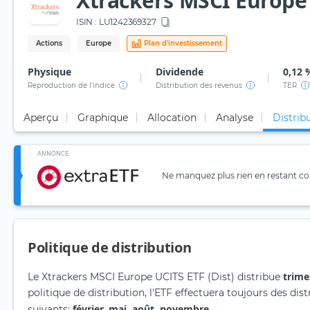
Xtrackers MSCI Europe 
ISIN :
LU1242369327
Actions
Europe
Plan d'investissement
Physique
Dividende
0,12 
Reproduction de l'indice
Distribution des revenus
TER
Aperçu
Graphique
Allocation
Analyse
Distrib
ANNONCE
Ne manquez plus rien en restant con
Politique de distribution
trime
Le Xtrackers MSCI Europe UCITS ETF (Dist) distribue
politique de distribution, l'ETF effectuera toujours des di
février, mai, août, novembre
suivants:
.