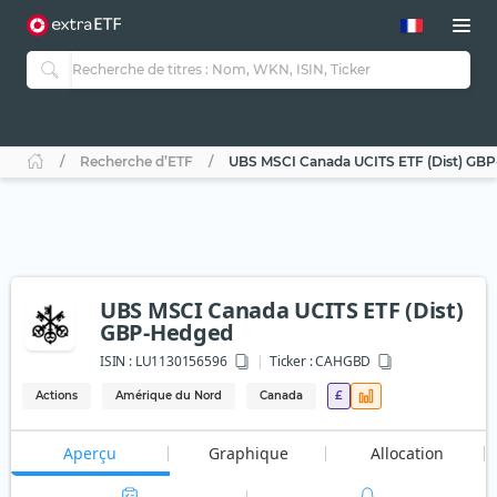
Recherche d’ETF
UBS MSCI Canada UCITS ETF (Dist) GB
UBS MSCI Canada UCITS ETF (Dist)
GBP-Hedged
ISIN :
LU1130156596
Ticker :
CAHGBD
Actions
Amérique du Nord
Canada
£
Aperçu
Graphique
Allocation