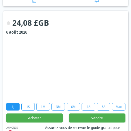
24,08 £GB
6 août 2026
1J
1S
1M
3M
6M
1A
3A
Max
Acheter
Vendre
Assurez-vous de recevoir le guide gratuit pour
ANNONCE