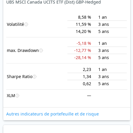
UBS MSCI Canada UCITS ETF (Dist) GBP-Hedged
8,58 %
1 an
Volatilité
11,59 %
3 ans
14,20 %
5 ans
-5,18 %
1 an
max. Drawdown
-12,77 %
3 ans
-28,14 %
5 ans
2,23
1 an
Sharpe Ratio
1,34
3 ans
0,62
5 ans
XLM
—
Autres indicateurs de portefeuille et de risque