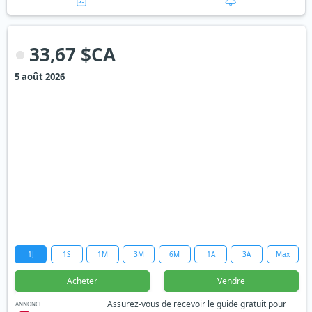
33,67 $CA
5 août 2026
1J
1S
1M
3M
6M
1A
3A
Max
Acheter
Vendre
Assurez-vous de recevoir le guide gratuit pour
ANNONCE