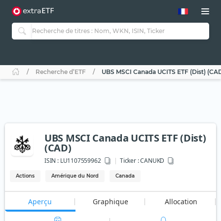
Recherche d’ETF
UBS MSCI Canada UCITS ETF (Dist) (CA
UBS MSCI Canada UCITS ETF (Dist)
(CAD)
ISIN :
LU1107559962
Ticker :
CANUKD
Actions
Amérique du Nord
Canada
Aperçu
Graphique
Allocation