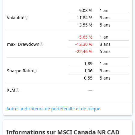
9,08 %
1 an
Volatilité
11,84 %
3 ans
13,55 %
5 ans
-5,65 %
1 an
max. Drawdown
-12,30 %
3 ans
-22,46 %
5 ans
1,89
1 an
Sharpe Ratio
1,06
3 ans
0,55
5 ans
XLM
—
Autres indicateurs de portefeuille et de risque
Informations sur MSCI Canada NR CAD