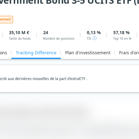
vernment Bond 3-5 UCITS ETF (D
ssement
35,10 M €
24
0,13 %
57,18 %
Taille du fonds
Nombre de positions
TD
Top 10 en %
ions
Tracking Difference
Plan d'investissement
Frais d'o
té aux dernières nouvelles de la part d'extraETF .
ent Bond 3-5 UCITS ETF (Dist)
aETF comme le rendement de l'indice moins le rendement de l'ETF. 
L'ETF a donc progressé en moyenne de —
sousperformé
Évolué par r