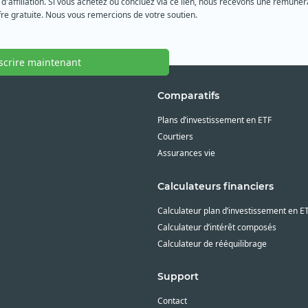
 d'affiliation. Si vous achetez ou concluez via ce lien, nous recevons une rémunéra
re gratuite. Nous vous remercions de votre soutien.
nscrire maintenant
Comparatifs
Plans d’investissement en ETF
Courtiers
Assurances vie
Calculateurs financiers
Calculateur plan d’investissement en E
Calculateur d’intérêt composés
Calculateur de rééquilibrage
Support
Contact