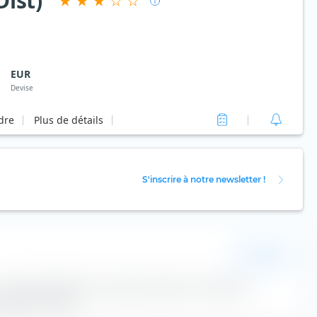
ist)
EUR
Devise
rdre
Plus de détails
S'inscrire à notre newsletter !
EUR
La tracking difference annuelle moyenne du Xtrackers
apport à l'indice