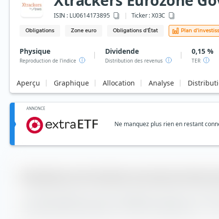
Xtrackers Eurozone Go
ISIN :
LU0614173895
Ticker :
X03C
Obligations
Zone euro
Obligations d'État
Plan d'investi
Physique
Dividende
0,15 %
Reproduction de l'indice
Distribution des revenus
TER
Aperçu
Graphique
Allocation
Analyse
Distribut
ANNONCE
Ne manquez plus rien en restant connec
Évaluation de Xtrackers Eurozone Governm
La Tracking Difference (TD en abrégé) est calculée sur extr
Eurozone Government Bond 3-5 UCITS ETF (Dist) est de —. 