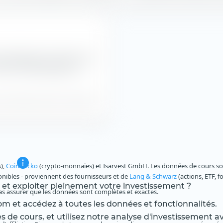
l'évolution de l'indice et la
TS ETF (Dist) depuis sa
s de l'indice et de la VL dans EUR.
s),
CoinGecko
(crypto-monnaies) et Isarvest GmbH. Les données de cours sont
ponibles - proviennent des fournisseurs et de
Lang & Schwarz
(actions, ETF, f
s et exploiter pleinement votre investissement ?
as assurer que les données sont complètes et exactes.
m et accédez à toutes les données et fonctionnalités.
es de cours, et utilisez notre analyse d'investissement 