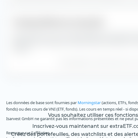
Tracking Difference mensuelle
Vous pouvez aussi voir la Tracking Difference mensuelle entre 
performance du Xtrackers Eurozone Government Bond 3-5 UCI
création.
Tracking Difference calculé à partir des cour
Les données de base sont fournies par
Morningstar
(actions, ETFs, fond
fonds) ou des cours de VNI (ETF, fonds). Les cours en temps réel - si dis
Vous souhaitez utiliser ces fonction
Isarvest GmbH ne garantit pas les informations présentées et ne peut p
Inscrivez-vous maintenant sur extraETF.co
Remarque sur l'affiliation
Créez des portefeuilles, des watchlists et des alert