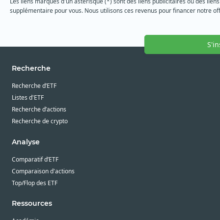
Les liens marqués d'un astérisque (*) sont des liens publicitaires ou des liens
supplémentaire pour vous. Nous utilisons ces revenus pour financer notre off
S'i
Recherche
Recherche d’ETF
Listes d'ETF
Recherche d’actions
Recherche de crypto
Analyse
Comparatif d’ETF
Comparaison d'actions
Top/Flop des ETF
Ressources