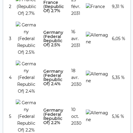
France
2
(Republic
févr.
9,31 %
Of) 2.7%
2031
16
Germany
(Federal
3
avr.
6,05 %
Republic
Of) 2.5%
2031
18
Germany
(Federal
4
avr.
5,35 %
Republic
Of) 2.4%
2030
10
Germany
(Federal
5
oct.
5,16 %
Republic
Of) 2.2%
2030