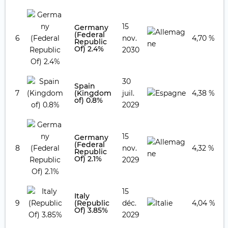
15
Germany
(Federal
6
nov.
4,70 %
Republic
Of) 2.4%
2030
30
Spain
7
(Kingdom
juil.
4,38 %
of) 0.8%
2029
15
Germany
(Federal
8
nov.
4,32 %
Republic
Of) 2.1%
2029
15
Italy
9
(Republic
déc.
4,04 %
Of) 3.85%
2029