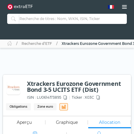
Recherche d’ETF
Xtrackers Eurozone Government Bond 3-
Xtrackers Eurozone Government
Bond 3-5 UCITS ETF (Dist)
ISIN :
LU0614173895
Ticker :
X03C
Obligations
Zone euro
Aperçu
Graphique
Allocation