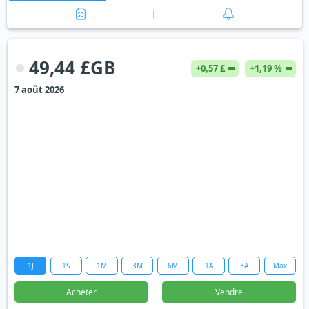
49,44 £GB
+0,57 £
+1,19 %
7 août 2026
1J
1S
1M
3M
6M
1A
3A
Max
Acheter
Vendre