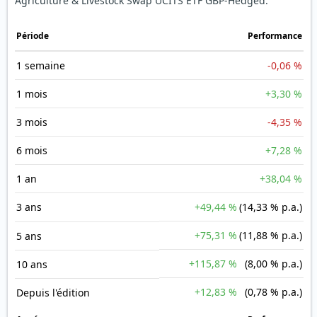
Agriculture & Livestock Swap UCITS ETF GBP-Hedged.
Période
Performance
1 semaine
-0,06 %
1 mois
+3,30 %
3 mois
-4,35 %
6 mois
+7,28 %
1 an
+38,04 %
3 ans
+49,44 %
(14,33 % p.a.)
+75,31 %
(11,88 % p.a.)
5 ans
+115,87 %
(8,00 % p.a.)
10 ans
+12,83 %
(0,78 % p.a.)
Depuis l'édition