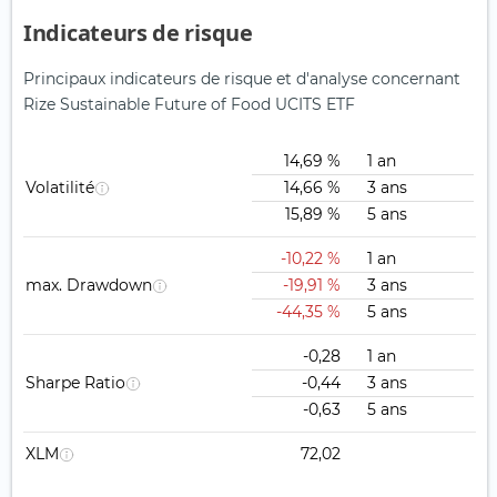
Indicateurs de risque
Principaux indicateurs de risque et d'analyse concernant
Rize Sustainable Future of Food UCITS ETF
14,69 %
1 an
Volatilité
14,66 %
3 ans
15,89 %
5 ans
-10,22 %
1 an
max. Drawdown
-19,91 %
3 ans
-44,35 %
5 ans
-0,28
1 an
Sharpe Ratio
-0,44
3 ans
-0,63
5 ans
XLM
72,02