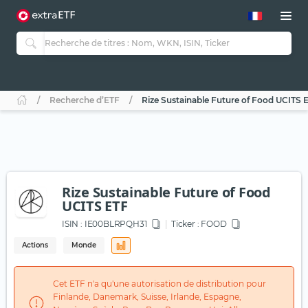
Recherche d’ETF
Rize Sustainable Future of Food UCITS 
Rize Sustainable Future of Food
UCITS ETF
ISIN :
IE00BLRPQH31
Ticker :
FOOD
Actions
Monde
Cet ETF n'a qu'une autorisation de distribution pour
Finlande, Danemark, Suisse, Irlande, Espagne,