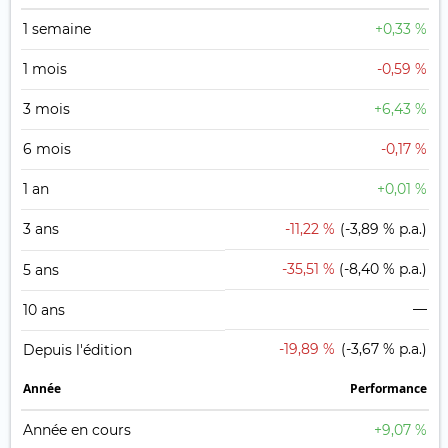
1 semaine
+0,33 %
1 mois
-0,59 %
3 mois
+6,43 %
6 mois
-0,17 %
1 an
+0,01 %
3 ans
-11,22 %
(-3,89 % p.a.)
-35,51 %
(-8,40 % p.a.)
5 ans
—
10 ans
-19,89 %
(-3,67 % p.a.)
Depuis l'édition
Année
Performance
Année en cours
+9,07 %