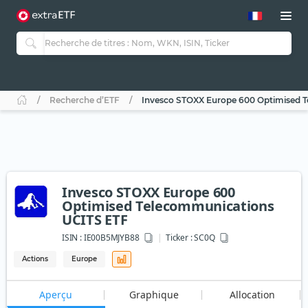
Recherche d’ETF
Invesco STOXX Europe 600 Optimised 
Invesco STOXX Europe 600
Optimised Telecommunications
UCITS ETF
ISIN :
IE00B5MJYB88
Ticker :
SC0Q
Actions
Europe
Aperçu
Graphique
Allocation