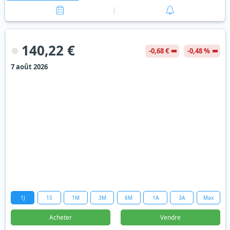
140,22 €
-0,68 €
-0,48 %
7 août 2026
1J
1S
1M
3M
6M
1A
3A
Max
Acheter
Vendre