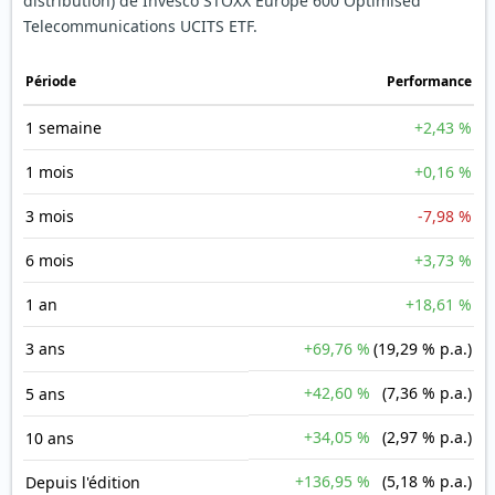
distribution) de Invesco STOXX Europe 600 Optimised
Telecommunications UCITS ETF.
Période
Performance
1 semaine
+2,43 %
1 mois
+0,16 %
3 mois
-7,98 %
6 mois
+3,73 %
1 an
+18,61 %
3 ans
+69,76 %
(19,29 % p.a.)
+42,60 %
(7,36 % p.a.)
5 ans
+34,05 %
(2,97 % p.a.)
10 ans
+136,95 %
(5,18 % p.a.)
Depuis l'édition