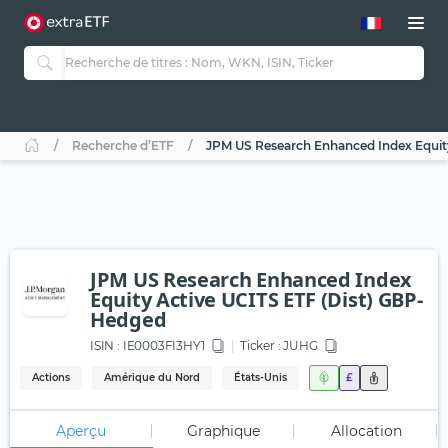
Recherche d’ETF
JPM US Research Enhanced Index Equit
JPM US Research Enhanced Index
Equity Active UCITS ETF (Dist) GBP-
Hedged
ISIN :
IE0003FI3HY1
Ticker :
JUHG
Actions
Amérique du Nord
États-Unis
£
Aperçu
Graphique
Allocation