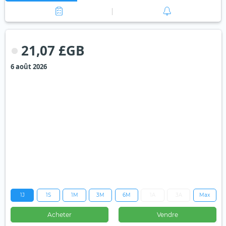
21,07 £GB
6 août 2026
1J
1S
1M
3M
6M
1A
3A
Max
Acheter
Vendre