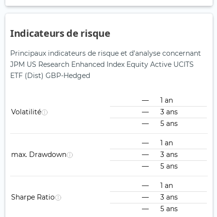
Indicateurs de risque
Principaux indicateurs de risque et d'analyse concernant
JPM US Research Enhanced Index Equity Active UCITS
ETF (Dist) GBP-Hedged
—
1 an
Volatilité
—
3 ans
—
5 ans
—
1 an
max. Drawdown
—
3 ans
—
5 ans
—
1 an
Sharpe Ratio
—
3 ans
—
5 ans