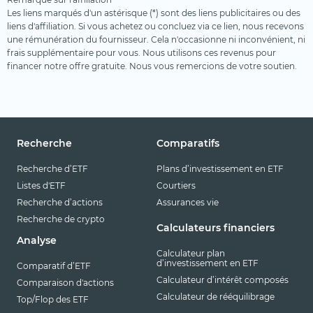
Les liens marqués d'un astérisque (*) sont des liens publicitaires ou des
liens d'affiliation. Si vous achetez ou concluez via ce lien, nous recevons
une rémunération du fournisseur. Cela n'occasionne ni inconvénient, ni
frais supplémentaire pour vous. Nous utilisons ces revenus pour
financer notre offre gratuite. Nous vous remercions de votre soutien.
Recherche
Comparatifs
Recherche d’ETF
Plans d’investissement en ETF
Listes d'ETF
Courtiers
Recherche d’actions
Assurances vie
Recherche de crypto
Calculateurs financiers
Analyse
Calculateur plan
d’investissement en ETF
Comparatif d’ETF
Calculateur d’intérêt composés
Comparaison d'actions
Calculateur de rééquilibrage
Top/Flop des ETF