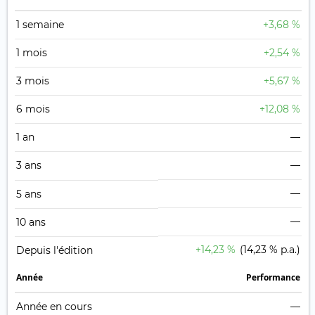
1 semaine
+3,68 %
1 mois
+2,54 %
3 mois
+5,67 %
6 mois
+12,08 %
1 an
—
3 ans
—
—
5 ans
—
10 ans
+14,23 %
(14,23 % p.a.)
Depuis l'édition
Année
Performance
Année en cours
—