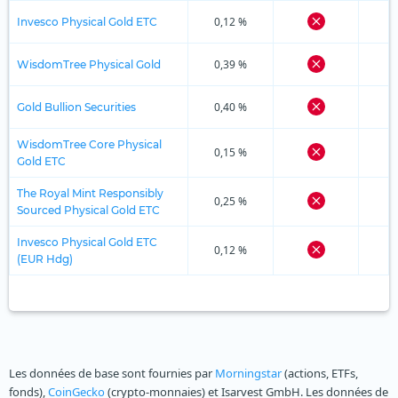
0,12 %
Invesco Physical Gold ETC
0,39 %
WisdomTree Physical Gold
0,40 %
Gold Bullion Securities
WisdomTree Core Physical
0,15 %
Gold ETC
The Royal Mint Responsibly
0,25 %
Sourced Physical Gold ETC
Invesco Physical Gold ETC
0,12 %
(EUR Hdg)
Les données de base sont fournies par
Morningstar
(actions, ETFs,
fonds),
CoinGecko
(crypto-monnaies) et Isarvest GmbH. Les données de