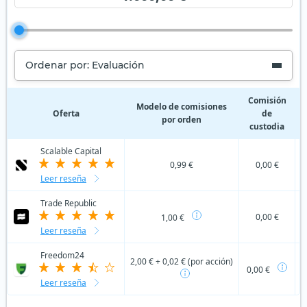
Ordenar por: Evaluación
Comisión
C
Modelo de comisiones
Oferta
de
por orden
custodia
Scalable Capital
0,99 €
0,00 €
Leer reseña
Trade Republic
0,00 €
1,00 €
Leer reseña
Freedom24
2,00 € + 0,02 € (por acción)
0,00 €
Leer reseña