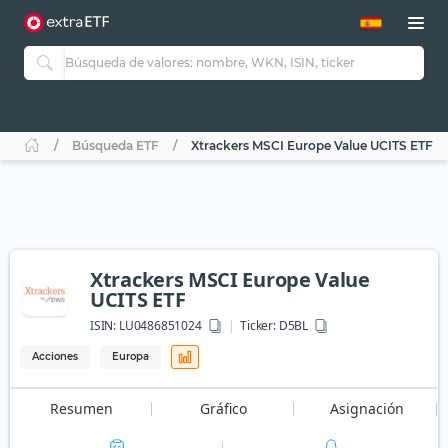
Búsqueda ETF
Xtrackers MSCI Europe Value UCITS ETF
Xtrackers MSCI Europe Value
UCITS ETF
ISIN:
LU0486851024
Ticker:
D5BL
Acciones
Europa
Resumen
Gráfico
Asignación