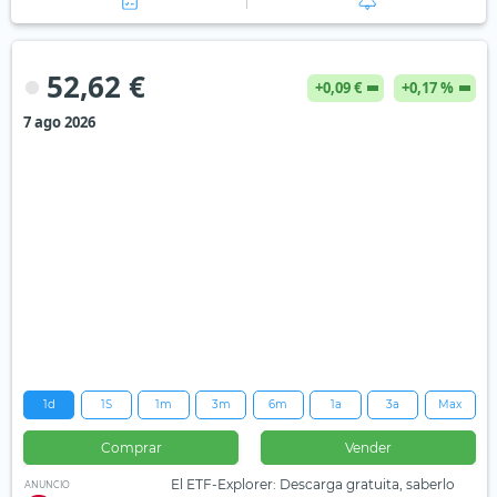
52,62 €
+0,09 €
+0,17 %
7 ago 2026
1d
1S
1m
3m
6m
1a
3a
Max
Comprar
Vender
El ETF-Explorer: Descarga gratuita, saberlo
ANUNCIO