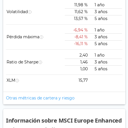
11,98 %
1 año
Volatilidad
11,62 %
3 años
13,57 %
5 años
-6,94 %
1 año
Pérdida máxima
-8,41 %
3 años
-16,11 %
5 años
2,40
1 año
Ratio de Sharpe
1,46
3 años
1,00
5 años
XLM
15,77
Otras métricas de cartera y riesgo
Información sobre MSCI Europe Enhanced