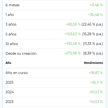
6 meses
+11,46 %
1 año
+36,48 %
3 años
+83,59 %
(22,45 % p.a.)
+103,63 %
(15,28 % p.a.)
5 años
+192,58 %
(11,33 % p.a.)
10 años
+273,98 %
(8,39 % p.a.)
Desde su creación
Año
Rendimiento
Año en curso
+18,87 %
2025
+35,11 %
2024
+10,57 %
2023
+14,53 %