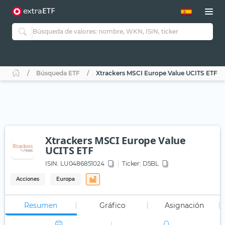
Búsqueda ETF
Xtrackers MSCI Europe Value UCITS ETF
Xtrackers MSCI Europe Value
UCITS ETF
ISIN:
LU0486851024
Ticker:
D5BL
Acciones
Europa
Resumen
Gráfico
Asignación