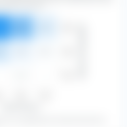
sustancia y crecimiento.
Grande
Capitalización de mercado
 %
28,44 %
7,65 %
85,53 %
Medio
 %
3,39 %
0,54 %
14,36 %
Pequeño
0,11 %
—
0,11 %
e
Blend
Growth
7 %
31,94 %
8,18 %
Estilo de acciones
lue con una capitalización de mercado de alto forman la