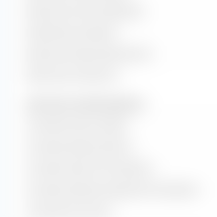
Relación precio-valor contable (P/B)
Rendimiento por dividendo
Relación precio-flujo de efectivo (P/CF)
Relación precio-ventas (P/S)
Tasas de valor y crecimiento (proyección)
Crecimiento del valor contable
Crecimiento del flujo de efectivo
Crecimiento histórico de los beneficios
Crecimiento estimado a largo plazo de los beneficios
Crecimiento de las ventas