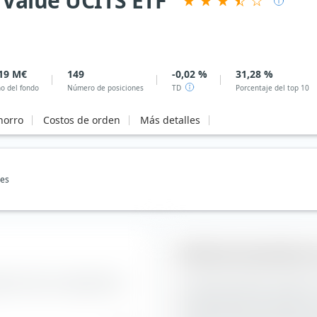
 Value UCITS ETF
19 M€
149
-0,02 %
31,28 %
o del fondo
Número de posiciones
TD
Porcentaje del top 10
horro
Costos de orden
Más detalles
nes
Estilo de inversión 
sición de los componentes
La caja de estilo de inversi
la construcción de carteras. 
lo largo del eje vertical segú