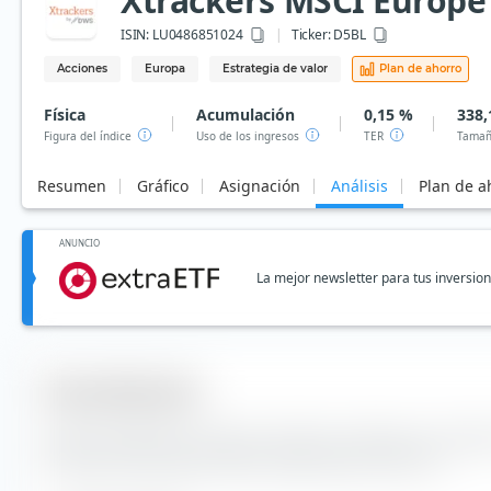
Xtrackers MSCI Europe
ISIN:
LU0486851024
Ticker:
D5BL
Acciones
Europa
Estrategia de valor
Plan de ahorro
Física
Acumulación
0,15 %
338,
Figura del índice
Uso de los ingresos
TER
Tamañ
Resumen
Gráfico
Asignación
Análisis
Plan de a
ANUNCIO
La mejor newsletter para tus inversio
Diversificación
Aquí encontrarás el número de valores incluidos y la compo
del índice del Xtrackers MSCI Europe Value UCITS ETF.