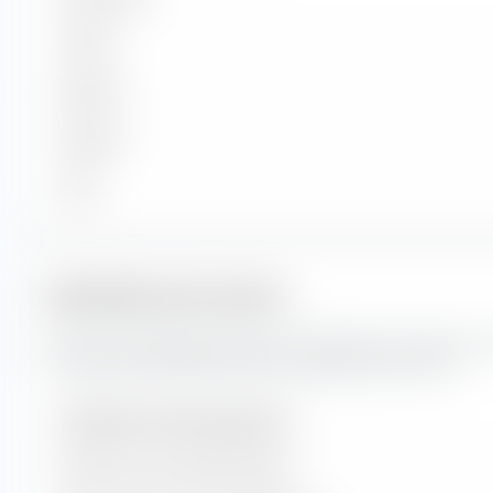
Grande
Mediano
Pequeño
Micro
Indicadores de cartera
Estas son las proyecciones de los indicadores de cartera, así
crecimiento del Xtrackers MSCI Europe Value UCITS ETF.
Indicadores de cartera (proyección)
Relación precio-beneficio (PER)