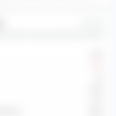
go
1 Jahr
s indicadores de riesgo para el Xtrackers MSCI Europe Value
11,98 %
-6,94 %
2,40
33,45 %
0,81 %
e referencia
99,86 %