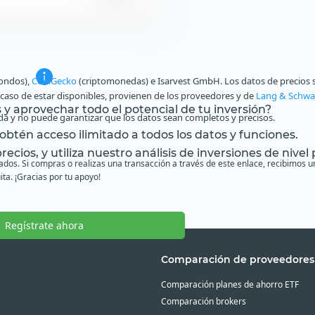
fondos),
CoinGecko
(criptomonedas) e Isarvest GmbH. Los datos de precios s
n caso de estar disponibles, provienen de los proveedores y de
Lang & Schwa
s y aprovechar todo el potencial de tu inversión?
a y no puede garantizar que los datos sean completos y precisos.
btén acceso ilimitado a todos los datos y funciones.
ecios, y utiliza nuestro análisis de inversiones de nivel 
liados. Si compras o realizas una transacción a través de este enlace, recibimo
ita. ¡Gracias por tu apoyo!
Regístrate ahora
Comparación de proveedores
Comparación planes de ahorro ETF
Comparación brokers