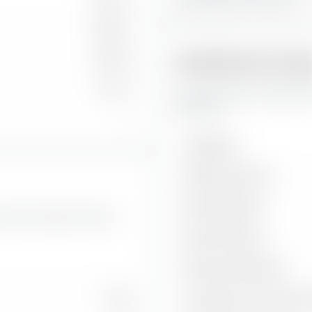
42,02 %
14,36 %
Indicadores de ries
0,11 %
Aquí encontrarás importante
UCITS ETF.
—
Volatilidad
Máximo retroceso
Ratio de Sharpe
 como las tasas de valor y
Ratio de Treynor
Ratio de información
11,39
Correlación con el índice d