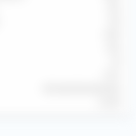
100,22
95,60
50,00 %
0,96 %
0,98
99,71 %
MSCI Europe Enhanced Value NR EUR
31 jul 2026