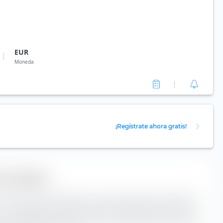
EUR
Moneda
¡Regístrate ahora gratis!
en acciones
ón en acciones de extraETF es una herramienta muy útil para
La caja clasifica el Xtrackers MSCI Europe Value UCITS ETF a
n la capitalización de mercado y a lo largo del eje horizontal