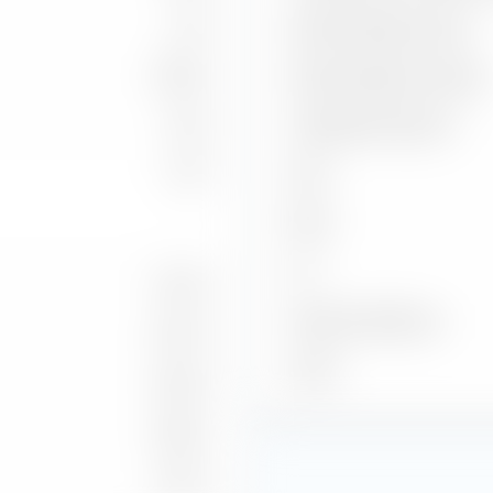
1,26
Ratio de captura al alza
4,06 %
Ratio de captura a la baja
6,36
Promedio de aciertos
0,97
Alfa
Beta
2
R
1,63 %
Índice de referencia
-0,14 %
Stand
-2,44 %
9,63 %
1,05 %