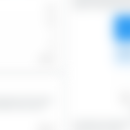
según las características de 
165
149
49,45
0
16
10,43
31,28 %
—
Valu
urope Value UCITS ETF según
59,8
fleja el valor actual de
Con 49,45 %, las acciones Va
43,51 %
mayor parte de la cartera.