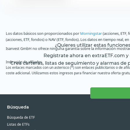
Los datos básicos son proporcionados por
Morningstar
(acciones, ETF, 
(acciones, ETF, fondos) o NAV (ETF, fondos). Los datos en tiempo real, e
¿Quieres utilizar estas funcione
Isarvest GmbH no ofrece ninguna garantía sobre la información mostrad
Regístrate ahora en extraETF.com y o
Indicación de afiliados
Crea carteras, listas de seguimiento y alarmas de pr
Los enlaces marcados con un asterisco (*) son enlaces publicitarios o de afi
coste adicional. Utilizamos estos ingresos para financiar nuestra oferta gratu
Búsqueda
Búsqueda de ETF
Listas de ETFs