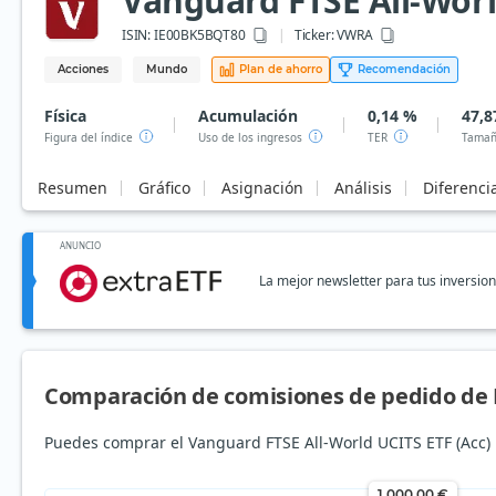
Vanguard FTSE All-Worl
ISIN:
IE00BK5BQT80
Ticker:
VWRA
Acciones
Mundo
Plan de ahorro
Recomendación
Física
Acumulación
0,14 %
47,8
Figura del índice
Uso de los ingresos
TER
Tamañ
Resumen
Gráfico
Asignación
Análisis
Diferenci
ANUNCIO
La mejor newsletter para tus inversio
Comparación de comisiones de pedido de 
Puedes comprar el Vanguard FTSE All-World UCITS ETF (Acc) 
1.000,00 €