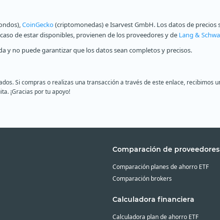
fondos),
CoinGecko
(criptomonedas) e Isarvest GmbH. Los datos de precios s
n caso de estar disponibles, provienen de los proveedores y de
Lang & Schwa
a y no puede garantizar que los datos sean completos y precisos.
liados. Si compras o realizas una transacción a través de este enlace, recibimo
ita. ¡Gracias por tu apoyo!
Comparación de proveedores
Comparación planes de ahorro ETF
Comparación brokers
Calculadora financiera
Calculadora plan de ahorro ETF