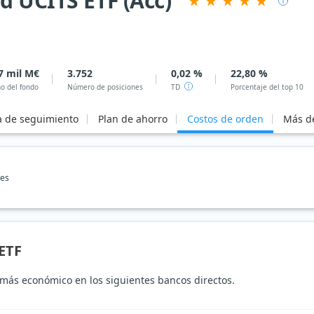
d UCITS ETF (Acc)
7 mil M€
3.752
0,02 %
22,80 %
o del fondo
Número de posiciones
TD
Porcentaje del top 10
a de seguimiento
Plan de ahorro
Costos de orden
Más de
nes
ETF
más económico en los siguientes bancos directos.