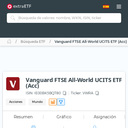
Búsqueda ETF
Vanguard FTSE All-World UCITS ETF (Acc)
Vanguard FTSE All-World UCITS ETF
(Acc)
ISIN:
IE00BK5BQT80
Ticker:
VWRA
Acciones
Mundo
Resumen
Gráfico
Asignación