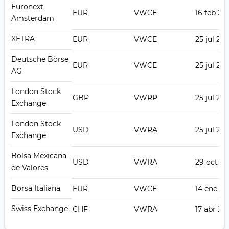
Euronext
EUR
VWCE
16 feb 20
Amsterdam
XETRA
EUR
VWCE
25 jul 201
Deutsche Börse
EUR
VWCE
25 jul 201
AG
London Stock
GBP
VWRP
25 jul 201
Exchange
London Stock
USD
VWRA
25 jul 201
Exchange
Bolsa Mexicana
USD
VWRA
29 oct 20
de Valores
Borsa Italiana
EUR
VWCE
14 ene 2
Swiss Exchange
CHF
VWRA
17 abr 20