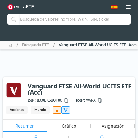
Búsqueda ETF
Vanguard FTSE All-World UCITS ETF (Acc)
Vanguard FTSE All-World UCITS ETF
(Acc)
ISIN:
IE00BK5BQT80
Ticker:
VWRA
Acciones
Mundo
Resumen
Gráfico
Asignación