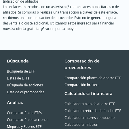
Indicación de afiliados
Los enlaces marcados con un asterisco (*) son enlaces publicitarios o de
afiliados. Si compras o realizas una transacción a través de este enlace,
recibimos una compensación del proveedor. Esto no te genera ninguna
desventaja o coste adicional. Utilizamos estos ingresos para financiar
nuestra oferta gratuita. ¡Gracias por tu apoyo!
Búsqueda
Comparación de
proveedores
Búsqueda de ETF
Comparación planes de ahorro ETF
Listas de ETFs
Comparación brokers
Búsqueda de acciones
Lista de criptomonedas
Calculadora financiera
Análisis
Calculadora plan de ahorro ETF
Calculadora retirada de fondos ETF
Comparación de ETFs
Calculadora interés compuesto
Comparación de acciones
Calculadora inflación
Mejores y Peores ETF