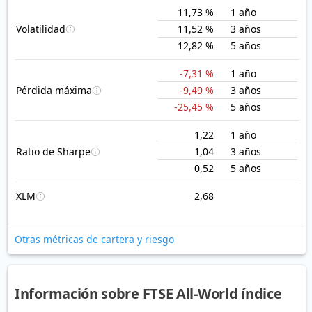
11,73 %
1 año
Volatilidad
11,52 %
3 años
12,82 %
5 años
-7,31 %
1 año
Pérdida máxima
-9,49 %
3 años
-25,45 %
5 años
1,22
1 año
Ratio de Sharpe
1,04
3 años
0,52
5 años
XLM
2,68
Otras métricas de cartera y riesgo
Información sobre FTSE All-World índice