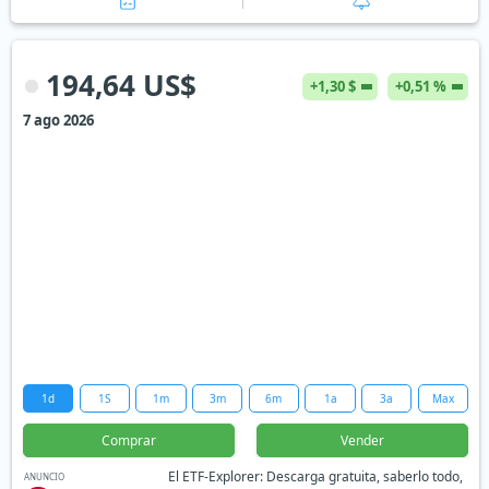
194,64 US$
+1,30 $
+0,51 %
7 ago 2026
1d
1S
1m
3m
6m
1a
3a
Max
Comprar
Vender
El ETF-Explorer: Descarga gratuita, saberlo todo,
ANUNCIO