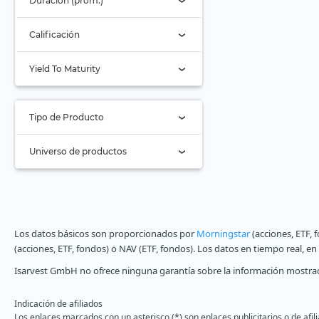
Duración (prom.)
Vanguard (2)
Foso
Virtune
Calificación
Hidrógeno
WisdomTree
AAA
Igualdad de género
Yield To Maturity
Xtrackers (1)
AA
Industria de
alimentación y bebidas
YourIndex
A
Industria de defensa
Tipo de Producto
BBB
Solo ETF activos (0)
Infraestructura
Universo de productos
BB
Infraestructuras
ETC
digitales y conectividad
B
Todos
Inteligencia artificial
ETF (6)
Inferior a B
Long-Only (1x)
Islam
Stock Tracker
No clasificado (6)
Los datos básicos son proporcionados por
Morningstar
(acciones, ETF, 
Logística de comercio
Long Leveraged
electrónico
(acciones, ETF, fondos) o NAV (ETF, fondos). Los datos en tiempo real, e
Corto
Lujo y estilo de vida
Isarvest GmbH no ofrece ninguna garantía sobre la información mostrad
Apalancamiento corto
Madera
Indicación de afiliados
Marcas sólidas
Los enlaces marcados con un asterisco (*) son enlaces publicitarios o de afi