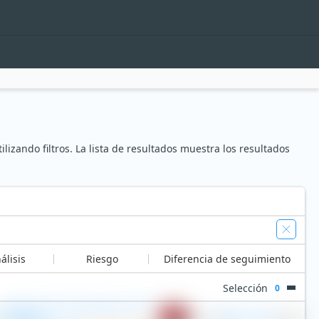
izando filtros. La lista de resultados muestra los resultados
álisis
Riesgo
Diferencia de seguimiento
Selección
0
Vanguard FTSE All-World UCITS
%
ETF (Dist)
0,14 %
23.269