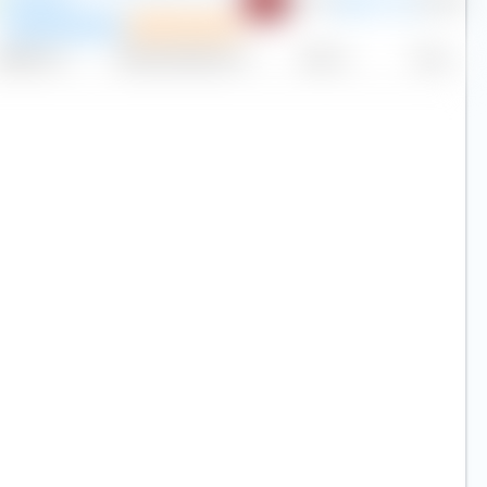
USD
F
Recomendación
Plan de ahorro
Replicación
Volumen (millones de €)
Precio
Hoy