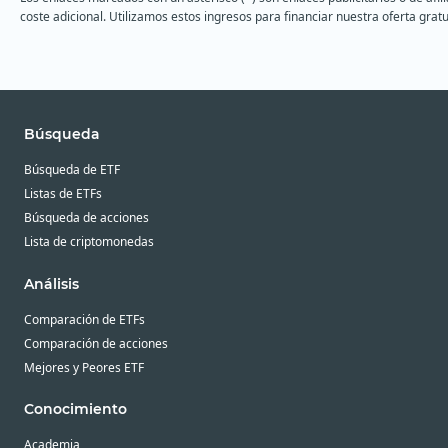
coste adicional. Utilizamos estos ingresos para financiar nuestra oferta gratu
Master Limited
Partnerships (MLP)
Metaverso
Millennials
Búsqueda
Minas de oro
Búsqueda de ETF
Minas de plata
Listas de ETFs
Multi-Asset
Búsqueda de acciones
Pagos digitales
Lista de criptomonedas
Principios cristianos
Análisis
Private Equity
Comparación de ETFs
Química
Comparación de acciones
Mejores y Peores ETF
Salud
Salud
Conocimiento
Semiconductores
Academia