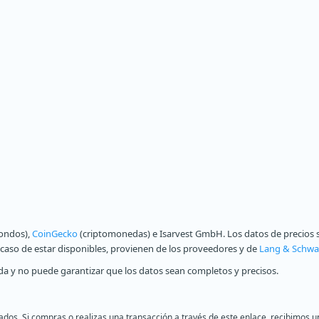
fondos),
CoinGecko
(criptomonedas) e Isarvest GmbH. Los datos de precios s
n caso de estar disponibles, provienen de los proveedores y de
Lang & Schwa
a y no puede garantizar que los datos sean completos y precisos.
liados. Si compras o realizas una transacción a través de este enlace, recibimo