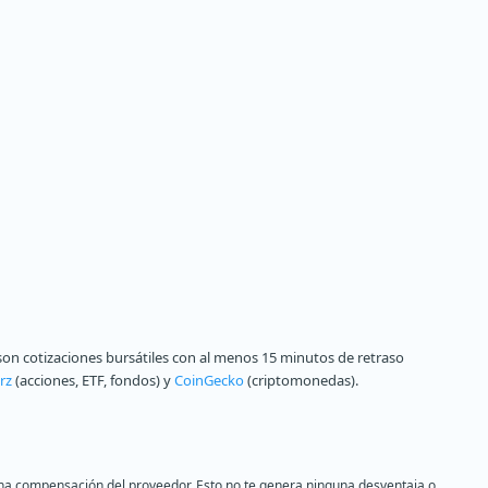
on cotizaciones bursátiles con al menos 15 minutos de retraso
rz
(acciones, ETF, fondos) y
CoinGecko
(criptomonedas).
s una compensación del proveedor. Esto no te genera ninguna desventaja o