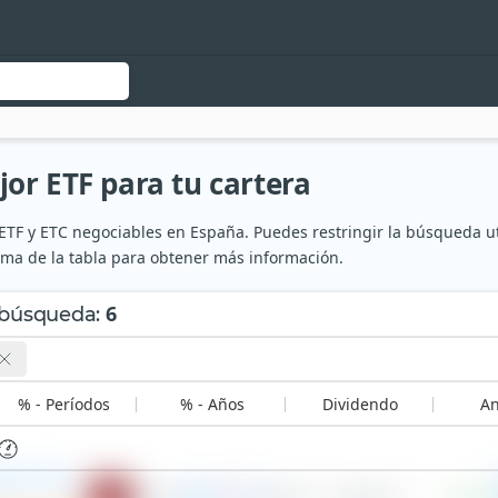
or ETF para tu cartera
TF y ETC negociables en España. Puedes restringir la búsqueda util
ima de la tabla para obtener más información.
6
 búsqueda
:
% - Períodos
% - Años
Dividendo
An
orld UCITS
0,14 %
47.737
167,05 €
+0,00 