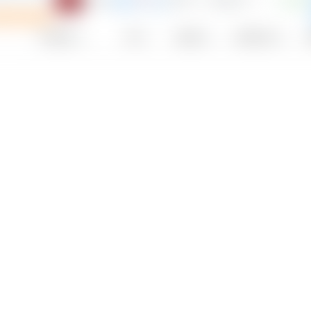
USD
F
Plan de ahorro
Proveedor
TER
Moneda
Distribución