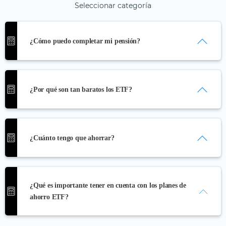
Seleccionar categoría
¿Cómo puedo completar mi pensión?
La regla del 72
¿Por qué son tan baratos los ETF?
Los costos de los ETF
¿Cuánto tengo que ahorrar?
Diferencias entre ETFs y fondos de
inversión
ETF para principiantes
¿Qué es importante tener en cuenta con los planes de
ahorro ETF?
¿Qué es un plan de ahorro en ETF?