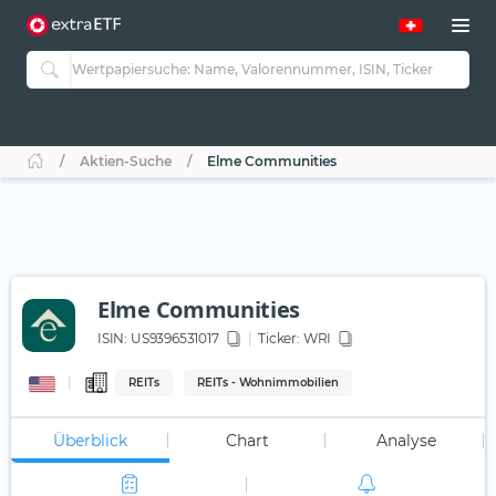
Aktien-Suche
Elme Communities
Elme Communities
ISIN:
US9396531017
Ticker:
WRI
REITs
REITs - Wohnimmobilien
Überblick
Chart
Analyse