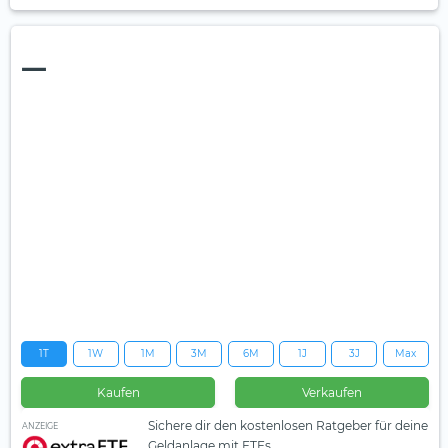
—
1T
1W
1M
3M
6M
1J
3J
Max
Kaufen
Verkaufen
Sichere dir den kostenlosen Ratgeber für deine
ANZEIGE
Geldanlage mit ETFs.