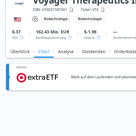
Voyager Therapeutics I
ISIN:
US92915B1061
Ticker:
VT6
Biotechnologie
Biotechnologie
6.37
162.43 Mio. EUR
$-1.98
—
KGV
Marktkapitalisierung
Gewinn
Dividendenrend
Überblick
Chart
Analyse
Dividenden
Orderkost
ANZEIGE
Bleib auf dem Laufenden und abonnier