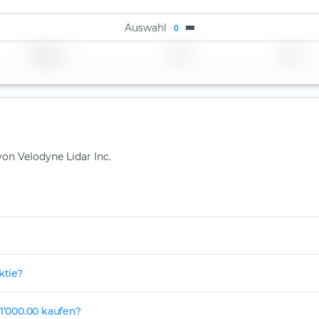
Auswahl
0
Region
Land
TER
von Velodyne Lidar Inc.
ktie?
1’000.00 kaufen?