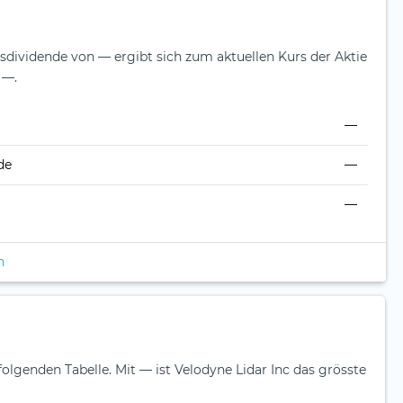
esdividende von — ergibt sich zum aktuellen Kurs der Aktie
 —.
—
de
—
—
n
 folgenden Tabelle.
Mit — ist Velodyne Lidar Inc das grösste