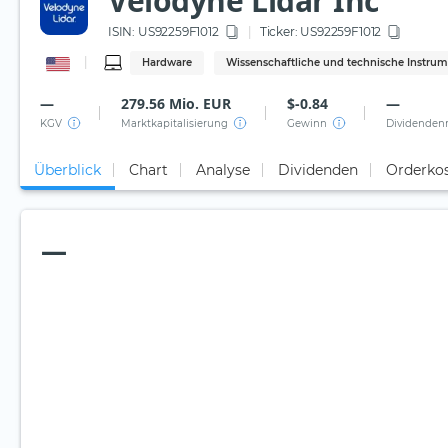
Velodyne Lidar Inc
ISIN:
US92259F1012
Ticker:
US92259F1012
Hardware
Wissenschaftliche und technische Instru
—
279.56 Mio. EUR
$-0.84
—
KGV
Marktkapitalisierung
Gewinn
Dividenden
Überblick
Chart
Analyse
Dividenden
Orderko
—