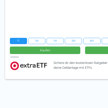
1T
1W
1M
3M
6M
Kaufen
ANZEIGE
Sichere dir den kostenlosen Ratgeber 
deine Geldanlage mit ETFs.