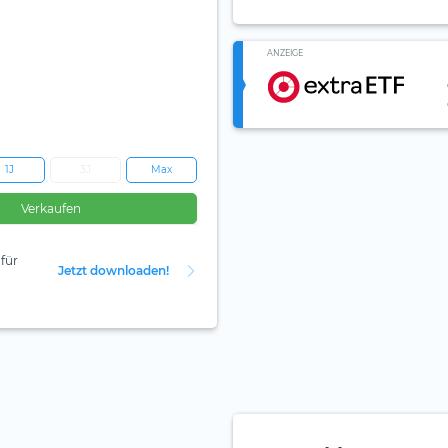
ANZEIGE
1J
3J
Max
Verkaufen
für
Jetzt downloaden!