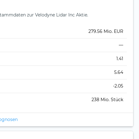
ammdaten zur Velodyne Lidar Inc Aktie.
279.56 Mio. EUR
—
1.41
5.64
-2.05
238 Mio. Stück
rognosen