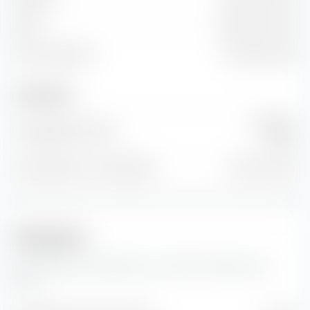
EBIT
-103.34 Mio. EUR
Freier Cashflow
-70.15 Mio. EUR
Anzahl Aktien
495 Mio.
Ausgegebene Aktien
Stück
Anzahl Aktien im Streu­besitz
411 Mio. Stück
Prognosen
Hier findest du Prognosen zur Uranium Energy Corp
Aktie.