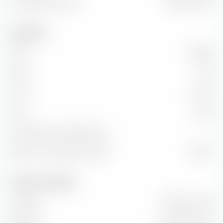
Unternehmenswert
4.69 Mrd. EUR
Kennzahlen
KGV
638.25
KBV
3.81
KUV
256.41
KCV
-45.51
KG-Wachstum (PEG Ratio)
—
Return on Investment (ROI)
-8.96 %
Umsatz und Cashflow
Umsatz
117.19 Mio. EUR
EBITDA
-96.91 Mio. EUR