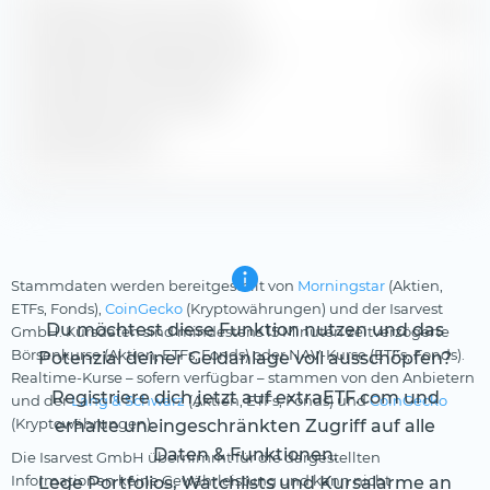
Geschätzter Gewinn je Aktie
$ 0.24
Geschätzte Dividendenrendite
—
Geschätzte Gewinnrendite
-1.01 %
Geschätztes KGV
45.63
Stammdaten werden bereitgestellt von
Morningstar
(Aktien,
ETFs, Fonds),
CoinGecko
(Kryptowährungen) und der Isarvest
Du möchtest diese Funktion nutzen und das
GmbH. Kursdaten sind mindestens 15 Minuten zeitverzögerte
Börsenkurse (Aktien, ETFs, Fonds) oder NAV-Kurse (ETFs, Fonds).
Potenzial deiner Geldanlage voll ausschöpfen?
Realtime-Kurse – sofern verfügbar – stammen von den Anbietern
Registriere dich jetzt auf extraETF.com und
und der
Lang & Schwarz
(Aktien, ETFs, Fonds) und
CoinGecko
(Kryptowährungen).
erhalte uneingeschränkten Zugriff auf alle
Daten & Funktionen.
Die Isarvest GmbH übernimmt für die dargestellten
Informationen keine Gewährleistung und kann nicht
Lege Portfolios, Watchlists und Kursalarme an