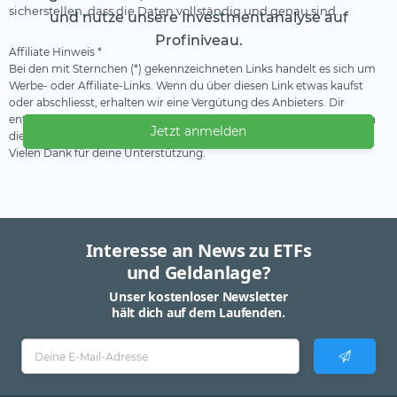
sicherstellen, dass die Daten vollständig und genau sind.
und nutze unsere Investmentanalyse auf
Profiniveau.
Affiliate Hinweis *
Bei den mit Sternchen (*) gekennzeichneten Links handelt es sich um
Werbe- oder Affiliate-Links. Wenn du über diesen Link etwas kaufst
oder abschliesst, erhalten wir eine Vergütung des Anbieters. Dir
entstehen dadurch keine Nachteile oder Mehrkosten. Wir verwenden
Jetzt anmelden
diese Einnahmen, um unser kostenfreies Angebot zu finanzieren.
Vielen Dank für deine Unterstützung.
Interesse an News zu ETFs
und Geldanlage?
Unser kostenloser Newsletter
hält dich auf dem Laufenden.