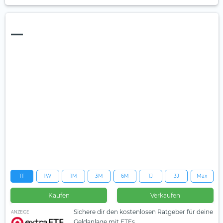
—
1T
1W
1M
3M
6M
1J
3J
Max
Kaufen
Verkaufen
Sichere dir den kostenlosen Ratgeber für deine
ANZEIGE
Geldanlage mit ETFs.