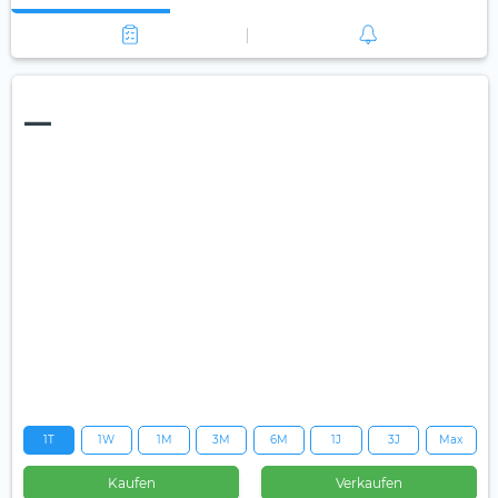
—
1T
1W
1M
3M
6M
1J
3J
Max
Kaufen
Verkaufen