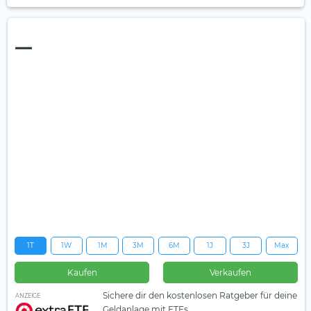
—
1T
1W
1M
3M
6M
1J
3J
Max
Kaufen
Verkaufen
Sichere dir den kostenlosen Ratgeber für deine
ANZEIGE
Geldanlage mit ETFs.