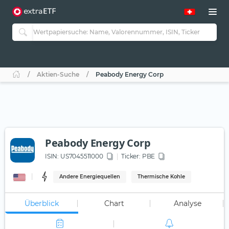
Aktien-Suche
Peabody Energy Corp
Peabody Energy Corp
ISIN:
US7045511000
Ticker:
PBE
Andere Energiequellen
Thermische Kohle
Überblick
Chart
Analyse