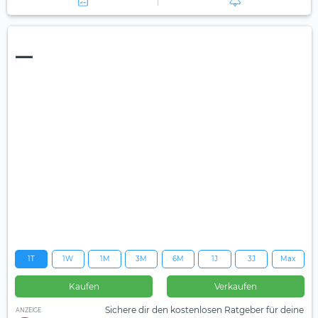
—
1T
1W
1M
3M
6M
1J
3J
Max
Kaufen
Verkaufen
Sichere dir den kostenlosen Ratgeber für deine
ANZEIGE